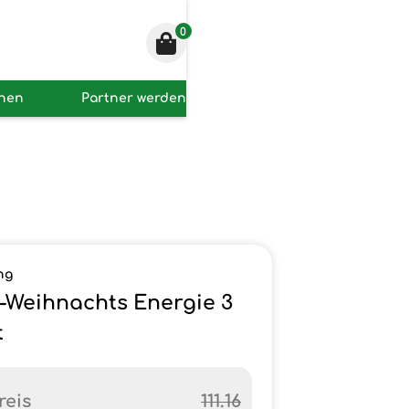
0
onen
Partner werden
ng
-Weihnachts Energie 3
t
reis
111.16