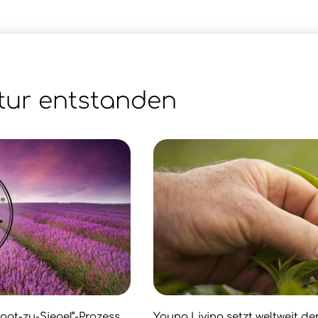
tur entstanden
aat-zu-Siegel“-Prozess,
Young Living setzt weltweit d