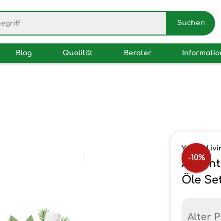
Blog
Qualität
Berater
Informati
Young Livi
-10%
Advent
Öle Se
Alter P