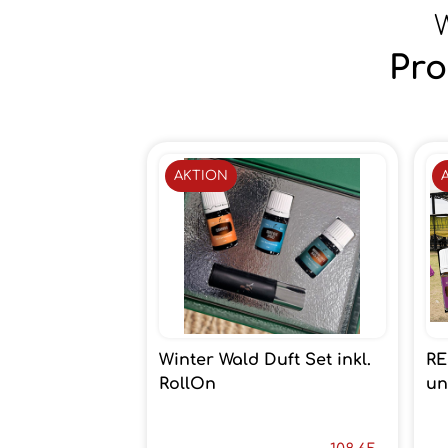
W
Pro
AKTION
Winter Wald Duft Set inkl.
RE
RollOn
un