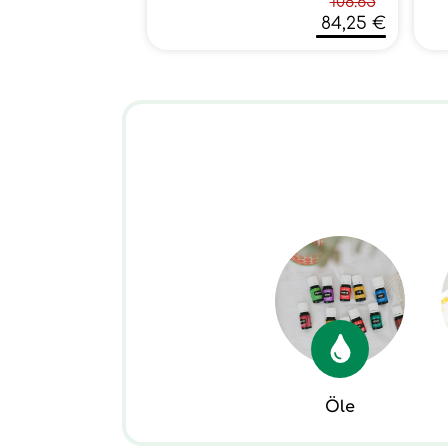
108.65
84,25 €
Öle