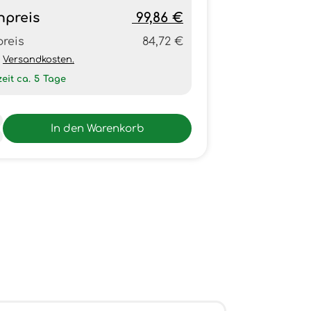
npreis
99,86 €
preis
84,72 €
h
Versandkosten.
zeit ca.
5
Tage