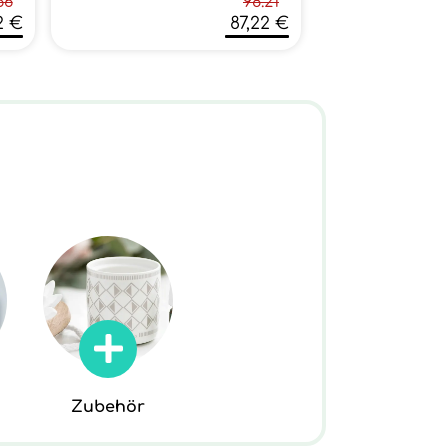
66
98.21
2 €
87,22 €
Zubehör