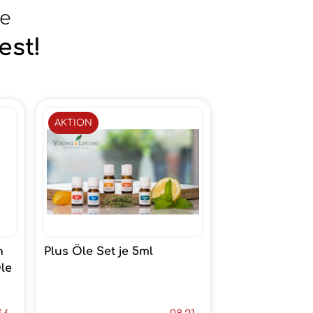
se
est!
AKTION
n
Plus Öle Set je 5ml
le