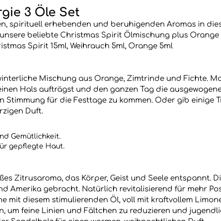
gie 3 Öle Set
ren, spirituell erhebenden und beruhigenden Aromas in dies
lt unsere beliebte Christmas Spirit Ölmischung plus Orang
ristmas Spirit 15ml, Weihrauch 5ml, Orange 5ml
 winterliche Mischung aus Orange, Zimtrinde und Fichte. M
nen Hals aufträgst und den ganzen Tag die ausgewogenen,
 in Stimmung für die Festtage zu kommen. Oder gib einige 
rzigen Duft.
nd Gemütlichkeit.
ür gepflegte Haut.
süßes Zitrusaroma, das Körper, Geist und Seele entspannt.
Amerika gebracht. Natürlich revitalisierend für mehr Posi
 mit diesem stimulierenden Öl, voll mit kraftvollem Limone
on, um feine Linien und Fältchen zu reduzieren und jugendli