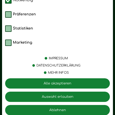
Notwendig
Präferenzen
Statistiken
Marketing
Kategorien
Emotionen
Körperpflege
Stress
IMPRESSUM
Öle
Entspannung
DATENSCHUTZERKLÄRUNG
MEHR INFOS
Vitalstoffe
Trauer
Zubehör
Angst
Alle akzeptieren
Zuhause
Romantik
Motivation
Auswahl erlauben
Innere Leere
Ablehnen
Seelischer Schlag