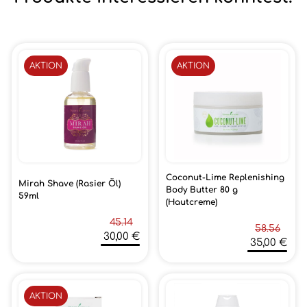
AKTION
AKTION
Coconut-Lime Replenishing
Mirah Shave (Rasier Öl)
Body Butter 80 g
59ml
(Hautcreme)
45.14
58.56
30,00 €
35,00 €
AKTION