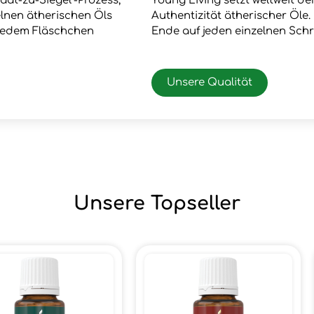
aat-zu-Siegel“-Prozess,
Young Living setzt weltweit d
zelnen ätherischen Öls
Authentizität ätherischer Öle
 jedem Fläschchen
Ende auf jeden einzelnen Schr
Unsere Qualität
Unsere Topseller