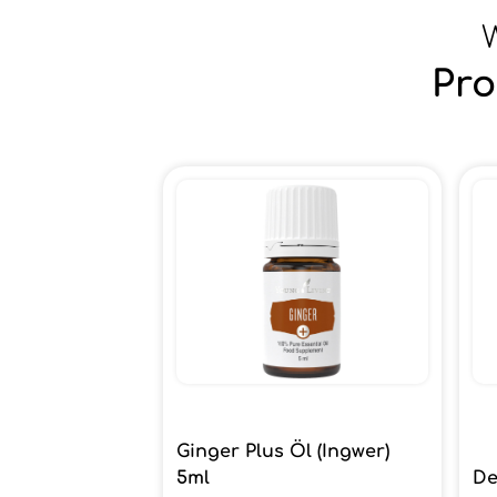
W
Pro
Ginger Plus Öl (Ingwer)
5ml
De