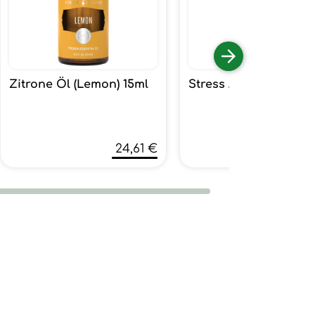
Zitrone Öl (Lemon) 15ml
Stress Away 15ml
24,61 €
60,