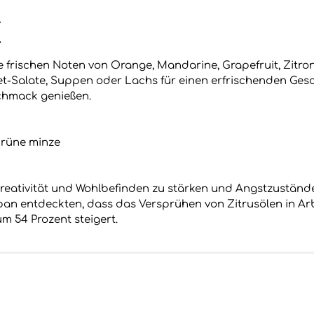
l
+
e frischen Noten von Orange, Mandarine, Grapefruit, Zitro
t-Salate, Suppen oder Lachs für einen erfrischenden Ges
chmack genießen.
Grüne minze
 Kreativität und Wohlbefinden zu stärken und Angstzustände
Japan entdeckten, dass das Versprühen von Zitrusölen in A
m 54 Prozent steigert.