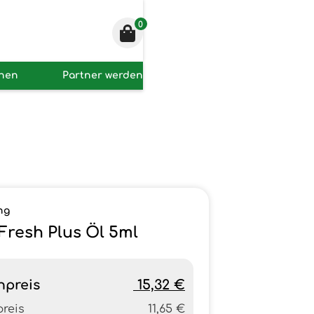
0
onen
Partner werden
ng
 Fresh Plus Öl 5ml
npreis
15,32 €
preis
11,65 €