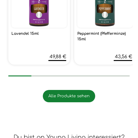
Lavendel 15ml
Peppermint (Pfefferminze)
15ml
49,88 €
43,56 €
Alle Produkte sehen
Du bist an Young Living interessiert?