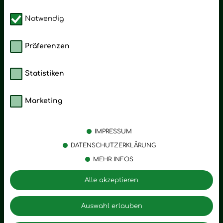
Notwendig
Präferenzen
Statistiken
Marketing
Kategorien
Emotionen
Körperpflege
Stress
IMPRESSUM
Öle
Entspannung
DATENSCHUTZERKLÄRUNG
MEHR INFOS
Vitalstoffe
Trauer
Zubehör
Angst
Alle akzeptieren
Zuhause
Romantik
Motivation
Auswahl erlauben
Innere Leere