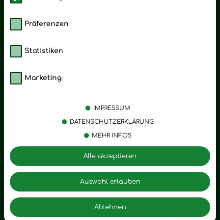
Präferenzen
Statistiken
Marketing
Kategorien
Emotionen
Körperpflege
Stress
IMPRESSUM
Öle
Entspannung
DATENSCHUTZERKLÄRUNG
MEHR INFOS
Vitalstoffe
Trauer
Zubehör
Angst
Alle akzeptieren
Zuhause
Romantik
Motivation
Auswahl erlauben
Innere Leere
Ablehnen
Seelischer Schlag