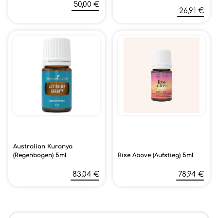
50,00 €
26,91 €
Australian Kuranya
(Regenbogen) 5ml
Rise Above (Aufstieg) 5ml
83,04 €
78,94 €