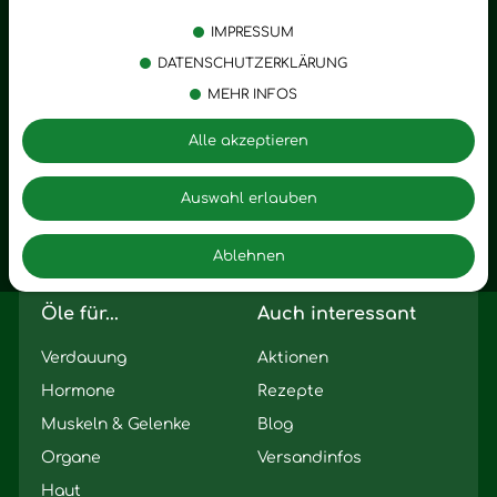
Körperpflege
Stress
IMPRESSUM
Öle
Entspannung
DATENSCHUTZERKLÄRUNG
MEHR INFOS
Vitalstoffe
Trauer
Zubehör
Angst
Alle akzeptieren
Zuhause
Romantik
Motivation
Auswahl erlauben
Innere Leere
Ablehnen
Seelischer Schlag
Öle für...
Auch interessant
Verdauung
Aktionen
Hormone
Rezepte
Muskeln & Gelenke
Blog
Organe
Versandinfos
Haut