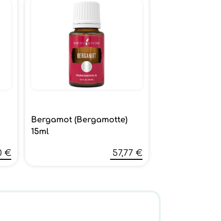
Bergamot (Bergamotte)
15ml
0 €
57,77 €