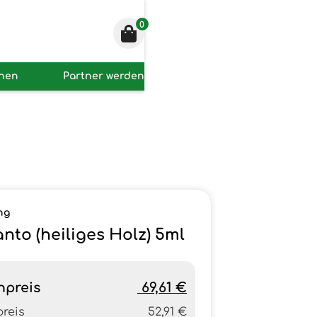
0
onen
Partner werden
ng
nto (heiliges Holz) 5ml
npreis
69,61 €
preis
52,91 €