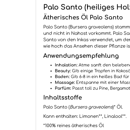
Palo Santo (heiliges Hol
Ätherisches Öl Palo Santo
Palo Santo (Bursera graveolens) stamm
und nicht in Nahost vorkommt. Palo San
Santo von den Inkas verwendet, um den 
wie hoch das Ansehen dieser Pflanze ist
Anwendungsempfehlung
Inhalation:
Atme sanft den belebend
Beauty:
Gib einige Tropfen in Kokosö
Baden:
Gib 6-8 in ein heißes Bad für
Massage:
Entspanne mit einer Massa
Parfüm:
Passt toll zu Pine, Bergamot
Inhaltsstoffe
Palo Santo (
Bursera graveolens
)* Öl.
Kann enthalten: Limonen**, Linalool**.
*100% reines ätherisches Öl