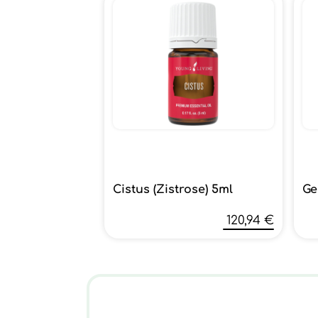
Cistus (Zistrose) 5ml
Ge
120,94 €