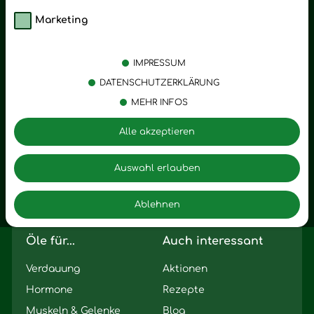
Marketing
Kategorien
Emotionen
Körperpflege
Stress
IMPRESSUM
Öle
Entspannung
DATENSCHUTZERKLÄRUNG
MEHR INFOS
Vitalstoffe
Trauer
Zubehör
Angst
Alle akzeptieren
Zuhause
Romantik
Motivation
Auswahl erlauben
Innere Leere
Ablehnen
Seelischer Schlag
Öle für...
Auch interessant
Verdauung
Aktionen
Hormone
Rezepte
Muskeln & Gelenke
Blog