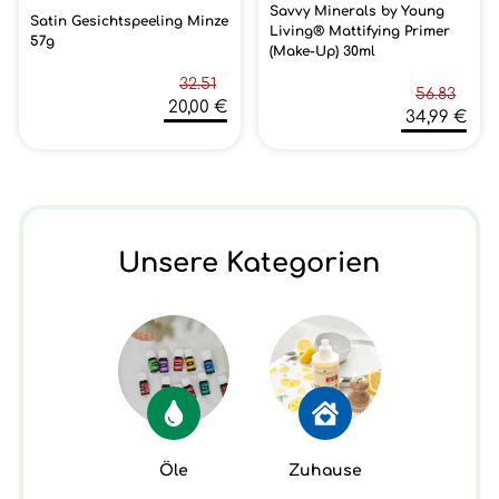
Savvy Minerals by Young
Satin Gesichtspeeling Minze
Living® Mattifying Primer
57g
(Make-Up) 30ml
32.51
56.83
20,00 €
34,99 €
Unsere Kategorien
Öle
Zuhause