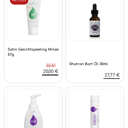
AKTION
Satin Gesichtspeeling Minze
57g
Shutran Bart Öl 30ml
32.51
20,00 €
27,77 €