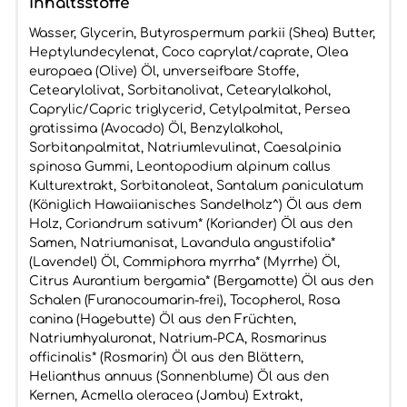
Inhaltsstoffe
Wasser, Glycerin, Butyrospermum parkii (Shea) Butter,
Heptylundecylenat, Coco caprylat/caprate, Olea
europaea (Olive) Öl, unverseifbare Stoffe,
Cetearylolivat, Sorbitanolivat, Cetearylalkohol,
Caprylic/Capric triglycerid, Cetylpalmitat, Persea
gratissima (Avocado) Öl, Benzylalkohol,
Sorbitanpalmitat, Natriumlevulinat, Caesalpinia
spinosa Gummi, Leontopodium alpinum callus
Kulturextrakt, Sorbitanoleat, Santalum paniculatum
(Königlich Hawaiianisches Sandelholz^) Öl aus dem
Holz, Coriandrum sativum* (Koriander) Öl aus den
Samen, Natriumanisat, Lavandula angustifolia*
(Lavendel) Öl, Commiphora myrrha* (Myrrhe) Öl,
Citrus Aurantium bergamia* (Bergamotte) Öl aus den
Schalen (Furanocoumarin-frei), Tocopherol, Rosa
canina (Hagebutte) Öl aus den Früchten,
Natriumhyaluronat, Natrium-PCA, Rosmarinus
officinalis* (Rosmarin) Öl aus den Blättern,
Helianthus annuus (Sonnenblume) Öl aus den
Kernen, Acmella oleracea (Jambu) Extrakt,