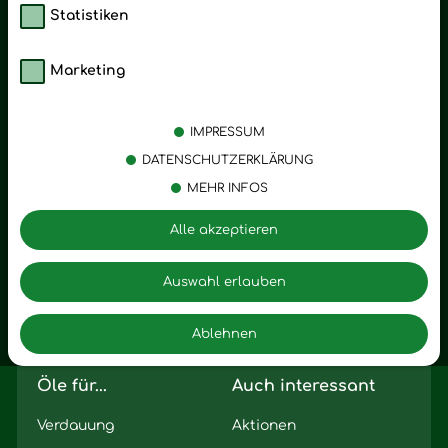
Statistiken
Marketing
Kategorien
Emotionen
Körperpflege
Stress
IMPRESSUM
Öle
Entspannung
DATENSCHUTZERKLÄRUNG
MEHR INFOS
Vitalstoffe
Trauer
Zubehör
Angst
Alle akzeptieren
Zuhause
Romantik
Motivation
Auswahl erlauben
Innere Leere
Ablehnen
Seelischer Schlag
Öle für...
Auch interessant
Verdauung
Aktionen