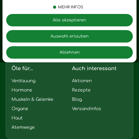
MEHR INFOS
Vitalstoffe
Trauer
Zubehör
Angst
Alle akzeptieren
Zuhause
Romantik
Motivation
Auswahl erlauben
Innere Leere
Ablehnen
Seelischer Schlag
Öle für...
Auch interessant
Verdauung
Aktionen
Hormone
Rezepte
Muskeln & Gelenke
Blog
Organe
Versandinfos
Haut
Atemwege