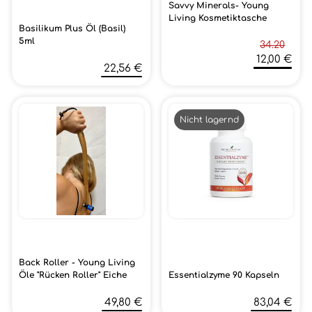
Savvy Minerals- Young
Living Kosmetiktasche
Basilikum Plus Öl (Basil)
5ml
34.20
12,00 €
22,56 €
Nicht lagernd
Back Roller - Young Living
Öle "Rücken Roller" Eiche
Essentialzyme 90 Kapseln
49,80 €
83,04 €