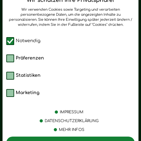
Wir schätzen Ihre Privatsphäre!
zum Newsletter anmelden
Wir verwenden Cookies sowie Targeting und verarbeiten
personenbezogene Daten, um die angezeigten Inhalte zu
personalisieren. Sie können Ihre Einwilligung später jederzeit ändern /
widerrufen, indem Sie in der Fußleiste auf "Cookies" drücken.
Notwendig
Präferenzen
Statistiken
Marketing
Kategorien
Emotionen
Körperpflege
Stress
IMPRESSUM
Öle
Entspannung
DATENSCHUTZERKLÄRUNG
MEHR INFOS
Vitalstoffe
Trauer
Zubehör
Angst