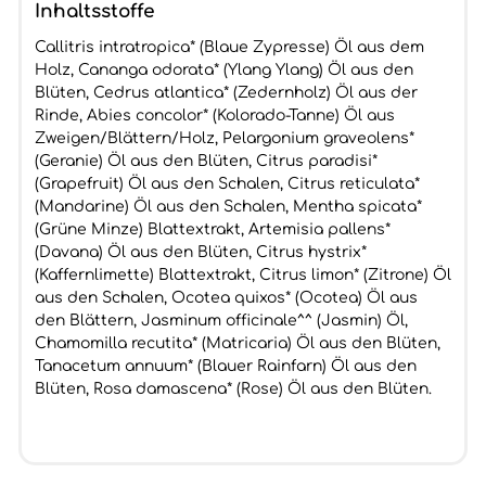
Inhaltsstoffe
Callitris intratropica* (Blaue Zypresse) Öl aus dem
Holz, Cananga odorata* (Ylang Ylang) Öl aus den
Blüten, Cedrus atlantica* (Zedernholz) Öl aus der
Rinde, Abies concolor* (Kolorado-Tanne) Öl aus
Zweigen/Blättern/Holz, Pelargonium graveolens*
(Geranie) Öl aus den Blüten, Citrus paradisi*
(Grapefruit) Öl aus den Schalen, Citrus reticulata*
(Mandarine) Öl aus den Schalen, Mentha spicata*
(Grüne Minze) Blattextrakt, Artemisia pallens*
(Davana) Öl aus den Blüten, Citrus hystrix*
(Kaffernlimette) Blattextrakt, Citrus limon* (Zitrone) Öl
aus den Schalen, Ocotea quixos* (Ocotea) Öl aus
den Blättern, Jasminum officinale^^ (Jasmin) Öl,
Chamomilla recutita* (Matricaria) Öl aus den Blüten,
Tanacetum annuum* (Blauer Rainfarn) Öl aus den
Blüten, Rosa damascena* (Rose) Öl aus den Blüten.