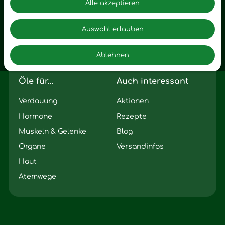
Alle akzeptieren
Zuhause
Romantik
Motivation
Auswahl erlauben
Innere Leere
Ablehnen
Seelischer Schlag
Öle für...
Auch interessant
Verdauung
Aktionen
Hormone
Rezepte
Muskeln & Gelenke
Blog
Organe
Versandinfos
Haut
Atemwege