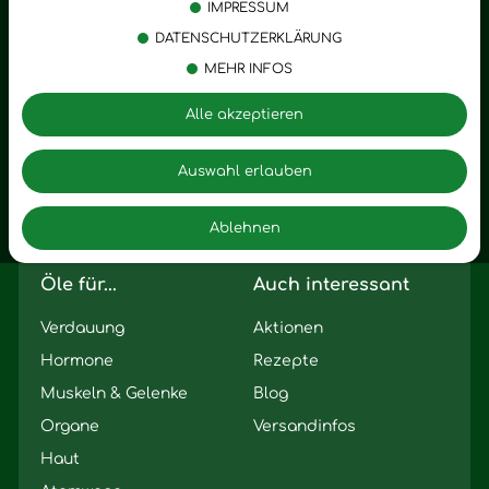
Körperpflege
Stress
IMPRESSUM
Öle
Entspannung
DATENSCHUTZERKLÄRUNG
MEHR INFOS
Vitalstoffe
Trauer
Zubehör
Angst
Alle akzeptieren
Zuhause
Romantik
Motivation
Auswahl erlauben
Innere Leere
Ablehnen
Seelischer Schlag
Öle für...
Auch interessant
Verdauung
Aktionen
Hormone
Rezepte
Muskeln & Gelenke
Blog
Organe
Versandinfos
Haut