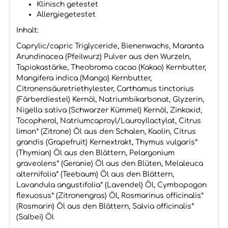
Klinisch getestet
Allergiegetestet
Inhalt:
Caprylic/capric Triglyceride, Bienenwachs, Maranta
Arundinacea (Pfeilwurz) Pulver aus den Wurzeln,
Tapiokastärke, Theobroma cacao (Kakao) Kernbutter,
Mangifera indica (Mango) Kernbutter,
Citronensäuretriethylester, Carthamus tinctorius
(Färberdiestel) Kernöl, Natriumbikarbonat, Glyzerin,
Nigella sativa (Schwarzer Kümmel) Kernöl, Zinkoxid,
Tocopherol, Natriumcaproyl/Lauroyllactylat, Citrus
limon* (Zitrone) Öl aus den Schalen, Kaolin, Citrus
grandis (Grapefruit) Kernextrakt, Thymus vulgaris*
(Thymian) Öl aus den Blättern, Pelargonium
graveolens* (Geranie) Öl aus den Blüten, Melaleuca
alternifolia* (Teebaum) Öl aus den Blättern,
Lavandula angustifolia* (Lavendel) Öl, Cymbopogon
flexuosus* (Zitronengras) Öl, Rosmarinus officinalis*
(Rosmarin) Öl aus den Blättern, Salvia officinalis*
(Salbei) Öl