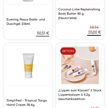
Coconut-Lime Replenishing
Body Butter 80 g
(Hautcreme)
Evening Peace Bade- und
Duschgel 236ml
58.56
35,00 €
50,51 €
AKTION
„Lippen zum Küssen“ 3 Stück
Lippenbalsam á 4,2g
Geschenksedition
Simplified - Tropical Tango
Hand Cream 28,4g