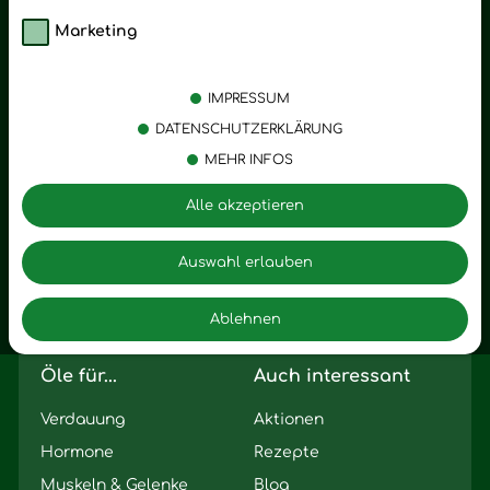
Marketing
Kategorien
Emotionen
Körperpflege
Stress
IMPRESSUM
Öle
Entspannung
DATENSCHUTZERKLÄRUNG
MEHR INFOS
Vitalstoffe
Trauer
Zubehör
Angst
Alle akzeptieren
Zuhause
Romantik
Motivation
Auswahl erlauben
Innere Leere
Ablehnen
Seelischer Schlag
Öle für...
Auch interessant
Verdauung
Aktionen
Hormone
Rezepte
Muskeln & Gelenke
Blog