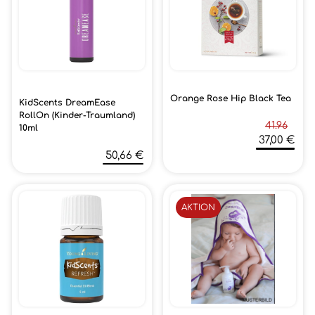
Orange Rose Hip Black Tea
KidScents DreamEase
RollOn (Kinder-Traumland)
41.96
10ml
37,00 €
50,66 €
AKTION