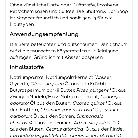
Ohne künstliche Farb- oder Duftstoffe, Parabene,
Petrochemikalien und Sulfate. Die Shutran® Bar Soap
ist Veganer-freundlich und sanft genug für alle
Hauttypen.
Anwendungsempfehlung
Die Seife befeuchten und aufschäumen. Den Schaum
auf die gewünschten Körperstellen zur Reinigung
auftragen. Gründlich mit Wasser abspülen.
Inhaltsstoffe
Natriumpalmat, Natriumpalmkernelat, Wasser,
Glycerin,
Olea europaea
Öl aus den Früchten,
Butyrospermum parkii Butter,
Picea pungens*
Öl aus
Zweigen(Nadeln/Holz, Natriumgluconat,
Cananga
odorata*
Öl aus den Blüten,
Ocotea quixos*
Öl aus
den Blättern,
Chamaecyparis obtusa*
Öl,
Lycium
barbarum
Öl aus den Samen,
Simmondsia
chinensis
Öl aus den Samen,
Artemisia pallens*
Öl
aus den Blüten,
Cedrus atlantica*
Öl aus der Rinde,
Lavandula angustifolia*
Öl,
Coriandrum sativum*
Öl