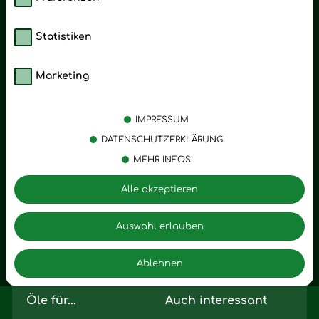
Statistiken
Marketing
Kategorien
Emotionen
Körperpflege
Stress
IMPRESSUM
Öle
Entspannung
DATENSCHUTZERKLÄRUNG
MEHR INFOS
Vitalstoffe
Trauer
Zubehör
Angst
Alle akzeptieren
Zuhause
Romantik
Motivation
Auswahl erlauben
Innere Leere
Ablehnen
Seelischer Schlag
Öle für...
Auch interessant