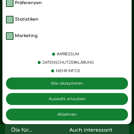
Präferenzen
Statistiken
Marketing
Kategorien
Emotionen
Körperpflege
Stress
IMPRESSUM
Öle
Entspannung
DATENSCHUTZERKLÄRUNG
MEHR INFOS
Vitalstoffe
Trauer
Zubehör
Angst
Alle akzeptieren
Zuhause
Romantik
Motivation
Auswahl erlauben
Innere Leere
Ablehnen
Seelischer Schlag
Öle für...
Auch interessant