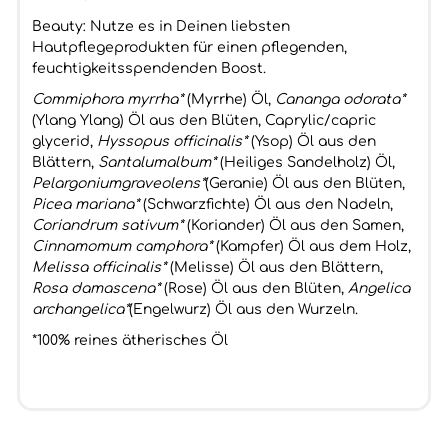
Beauty: Nutze es in Deinen liebsten
Hautpflegeprodukten für einen pflegenden,
feuchtigkeitsspendenden Boost.
Commiphora myrrha*
(Myrrhe) Öl,
Cananga odorata*
(Ylang Ylang) Öl aus den Blüten, Caprylic/capric
glycerid,
Hyssopus officinalis*
(Ysop) Öl aus den
Blättern,
Santalumalbum*
(Heiliges Sandelholz) Öl,
Pelargoniumgraveolens*
(Geranie) Öl aus den Blüten,
Picea mariana*
(Schwarzfichte) Öl aus den Nadeln,
Coriandrum sativum*
(Koriander) Öl aus den Samen,
Cinnamomum camphora*
(Kampfer) Öl aus dem Holz,
Melissa officinalis*
(Melisse) Öl aus den Blättern,
Rosa damascena*
(Rose) Öl aus den Blüten,
Angelica
archangelica*
(Engelwurz) Öl aus den Wurzeln.
*100% reines ätherisches Öl