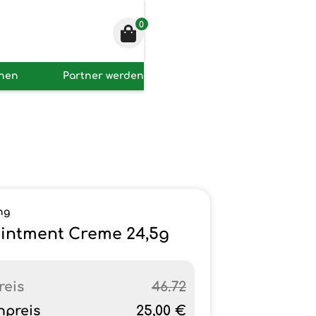
0
onen
Partner werden
ng
intment Creme 24,5g
reis
46.72
npreis
25,00 €