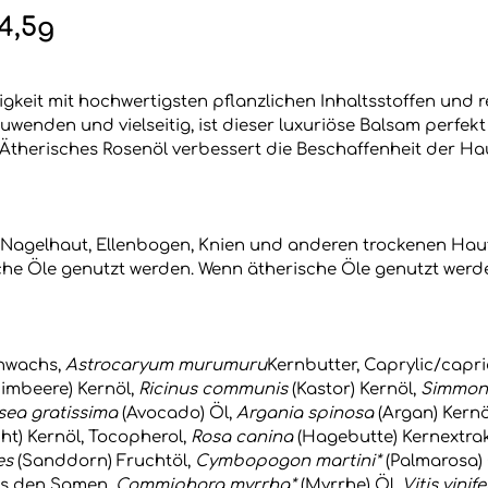
4,5g
keit mit hochwertigsten pflanzlichen Inhaltsstoffen und r
enden und vielseitig, ist dieser luxuriöse Balsam perfekt 
 Ätherisches Rosenöl verbessert die Beschaffenheit der 
 Nagelhaut, Ellenbogen, Knien und anderen trockenen Haut
che Öle genutzt werden. Wenn ätherische Öle genutzt werde
nwachs,
Astrocaryum murumuru
Kernbutter, Caprylic/capri
imbeere) Kernöl,
Ricinus communis
(Kastor) Kernöl,
Simmond
sea gratissima
(Avocado) Öl,
Argania spinosa
(Argan) Kernö
ht) Kernöl, Tocopherol,
Rosa canina
(Hagebutte) Kernextra
es
(Sanddorn) Fruchtöl,
Cymbopogon martini*
(Palmarosa)
us den Samen,
Commiphora myrrha*
(Myrrhe) Öl,
Vitis vinif