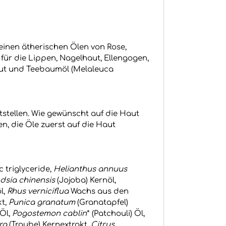
einen ätherischen Ölen von Rose,
für die Lippen, Nagelhaut, Ellengogen,
Haut und Teebaumöl (Melaleuca
stellen. Wie gewünscht auf die Haut
n, die Öle zuerst auf die Haut
c triglyceride,
Helianthus annuus
sia chinensis
(Jojoba) Kernöl,
l,
Rhus verniciflua
Wachs aus den
kt,
Punica granatum
(Granatapfel)
 Öl,
Pogostemon cablin
* (Patchouli) Öl,
era
(Traube) Kernextrakt,
Citrus