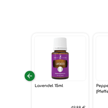
Lavendel 15ml
Peppe
(Pfeff
49,88 €