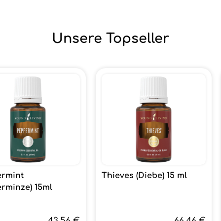
Unsere Topseller
rmint
Thieves (Diebe) 15 ml
erminze) 15ml
43,56 €
66,46 €