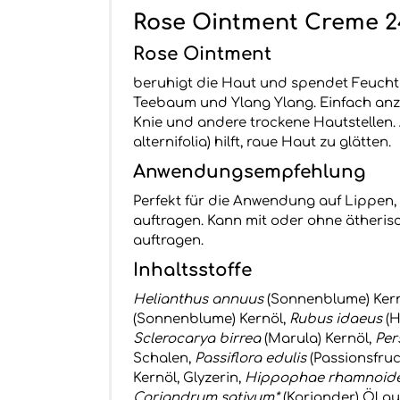
Rose Ointment Creme 2
Rose Ointment
beruhigt die Haut und spendet Feuchtig
Teebaum und Ylang Ylang. Einfach anzuw
Knie und andere trockene Hautstellen.
alternifolia) hilft, raue Haut zu glätten.
Anwendungsempfehlung
Perfekt für die Anwendung auf Lippen,
auftragen. Kann mit oder ohne ätheris
auftragen.
Inhaltsstoffe
Helianthus annuus
(Sonnenblume) Ker
(Sonnenblume) Kernöl,
Rubus idaeus
(H
Sclerocarya birrea
(Marula) Kernöl,
Per
Schalen,
Passiflora edulis
(Passionsfruc
Kernöl, Glyzerin,
Hippophae rhamnoid
Coriandrum sativum*
(Koriander) Öl a