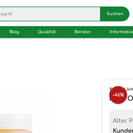
Blog
Qualität
Berater
Informati
Young Livi
-46%
Rose O
Alter P
Kunde