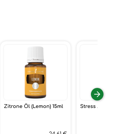
Zitrone Öl (Lemon) 15ml
Stress Away 15ml
24,61 €
60,