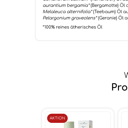
aurantium bergamia*
(Bergamotte) Öl a
Melaleuca alternifolia*
(Teebaum) Öl au
Pelargonium graveolens*
(Geranie) Öl 
*100% reines ätherisches Öl
W
Pro
AKTION