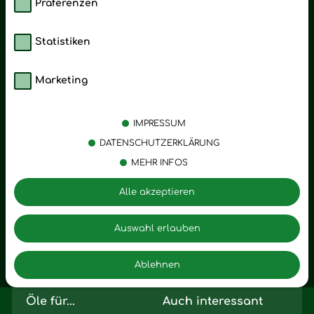
Präferenzen
Statistiken
Marketing
Kategorien
Emotionen
Körperpflege
Stress
IMPRESSUM
Öle
Entspannung
DATENSCHUTZERKLÄRUNG
MEHR INFOS
Vitalstoffe
Trauer
Zubehör
Angst
Alle akzeptieren
Zuhause
Romantik
Motivation
Auswahl erlauben
Innere Leere
Ablehnen
Seelischer Schlag
Öle für...
Auch interessant