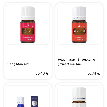
Helichrysum Strohblume
Xiang Mao 5ml
(Immortelle) 5ml
55,40 €
150,94 €