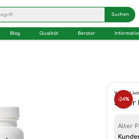
Blog
Qualität
Berater
Informati
Young Livi
-24%
Super 
Alter P
Kunde