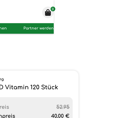
0
onen
Partner werden
ng
D Vitamin 120 Stück
reis
52.95
npreis
40,00 €