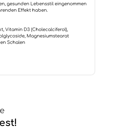
ven, gesunden Lebensstil eingenommen
renden Effekt haben.
kt, Vitamin D3 (Cholecalciferol),
iolglycoside, Magnesiumstearat
 den Schalen
se
est!