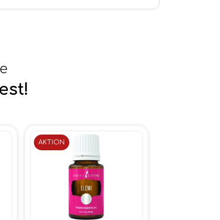
se
est!
AKTION