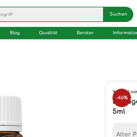
Blog
Qualität
Berater
Informati
Young Livi
-46%
Estrag
5ml
Alter P