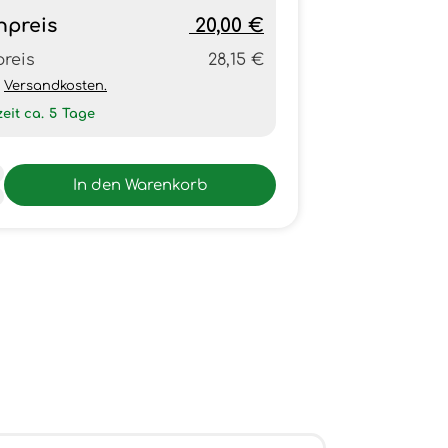
npreis
20,00 €
preis
28,15 €
h
Versandkosten.
zeit ca.
5
Tage