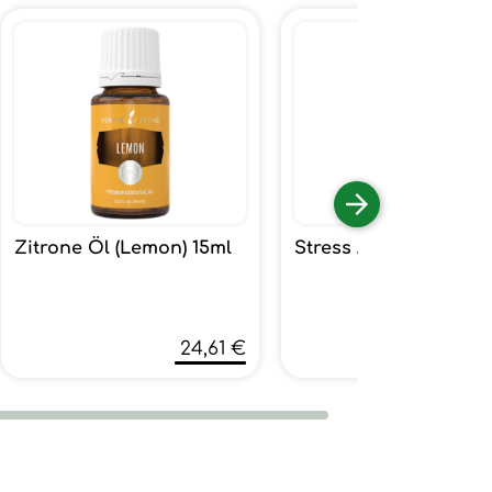
Zitrone Öl (Lemon) 15ml
Stress Away 15ml
24,61 €
60,