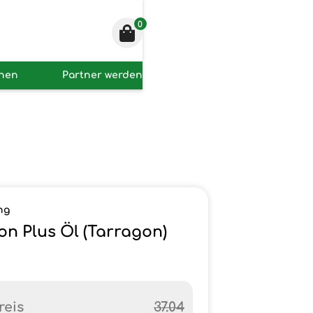
0
onen
Partner werden
ng
on Plus Öl (Tarragon)
reis
37.04