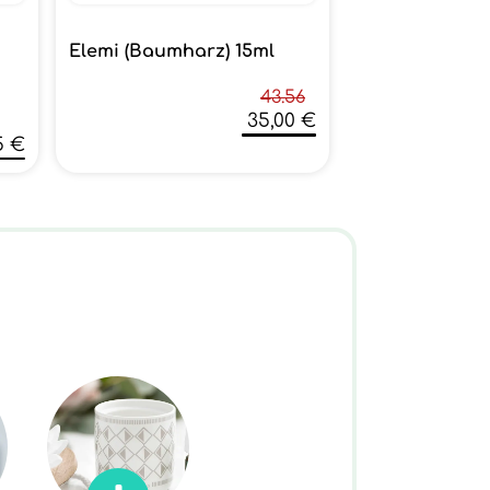
Elemi (Baumharz) 15ml
43.56
35,00 €
5 €