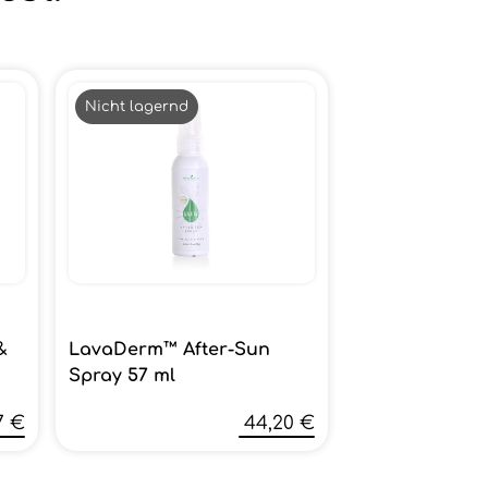
Nicht lagernd
&
LavaDerm™ After-Sun
Spray 57 ml
7 €
44,20 €