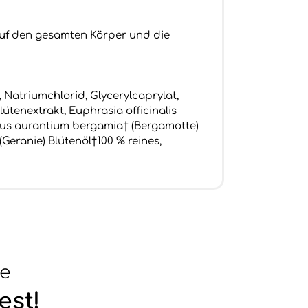
auf den gesamten Körper und die
 Natriumchlorid, Glycerylcaprylat,
lütenextrakt, Euphrasia officinalis
trus aurantium bergamia† (Bergamotte)
Geranie) Blütenöl†100 % reines,
se
est!