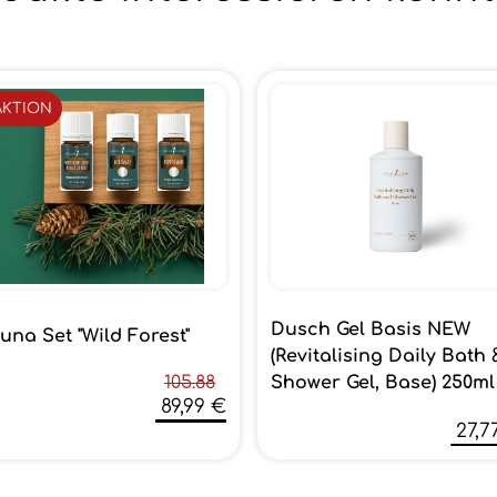
AKTION
Dusch Gel Basis NEW
una Set "Wild Forest"
(Revitalising Daily Bath 
Shower Gel, Base) 250ml
105.88
89,99 €
27,7