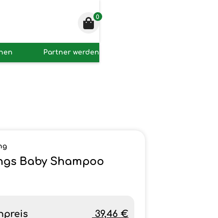
0
onen
Partner werden
ng
ings Baby Shampoo
npreis
39,46 €