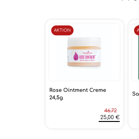
AKTION
Rose Ointment Creme
Sa
24,5g
46.72
25,00 €