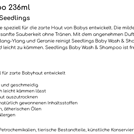
oo 236ml
Seedlings
eziell für die zarte Haut von Babys entwickelt. Die milde
für sanfte Sauberkeit ohne Tränen. Mit dem angenehmen Du
Ylang-Ylang und Geranie reinigt Seedlings Baby Wash & Sh
 leicht zu kämmen. Seedlings Baby Wash & Shampoo ist fre
l für zarte Babyhaut entwickelt
h und geschmeidig
h leicht kämmen lässt
aut auszutrocknen
natürlich gewonnenen Inhaltsstoffen
en, ätherischen Ölen
llergen
Petrochemikalien, tierische Bestandteile, künstliche Konservier