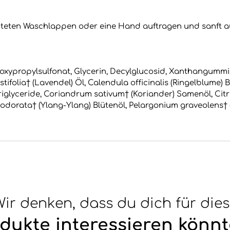
hteten Waschlappen oder eine Hand auftragen und sanft 
oxypropylsulfonat, Glycerin, Decylglucosid, Xanthangummi,
folia† (Lavendel) Öl, Calendula officinalis (Ringelblume) B
Triglyceride, Coriandrum sativum† (Koriander) Samenöl, Ci
odorata† (Ylang-Ylang) Blütenöl, Pelargonium graveolens† (
ir denken, dass du dich für die
dukte interessieren könnt