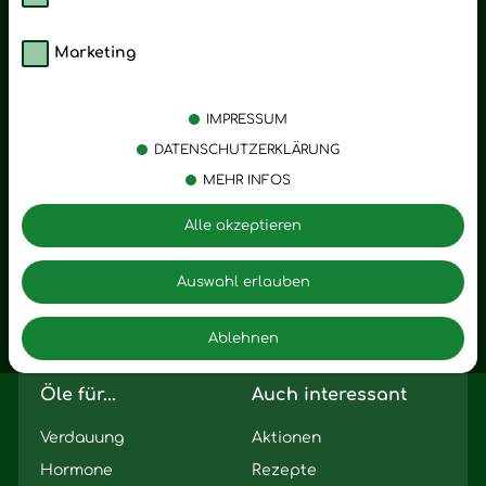
Marketing
Kategorien
Emotionen
Körperpflege
Stress
IMPRESSUM
Öle
Entspannung
DATENSCHUTZERKLÄRUNG
MEHR INFOS
Vitalstoffe
Trauer
Zubehör
Angst
Alle akzeptieren
Zuhause
Romantik
Motivation
Auswahl erlauben
Innere Leere
Ablehnen
Seelischer Schlag
Öle für...
Auch interessant
Verdauung
Aktionen
Hormone
Rezepte