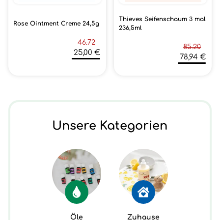
Thieves Seifenschaum 3 mal
Rose Ointment Creme 24,5g
236,5ml
46.72
85.20
25,00 €
78,94 €
Unsere Kategorien
Öle
Zuhause