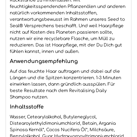
Rückstände zu hinterlassen. Mit
feuchtigkeitsspendenden Pflanzenölen und anderen
natürlich vorkommenden Inhaltsstoffen,
verantwortungsbewusst im Rahmen unseres Seed to
Seal® Versprechens beschafft. Und weil Haarpflege
nicht auf Kosten des Planeten passieren sollte,
nutzen wir eine recyclebare Flasche, um Müll zu
reduzieren. Das ist Haarpflege, mit der Du Dich gut
fühlen kannst, innen und außen.
Anwendungsempfehlung
Auf das feuchte Haar auftragen und dabei auf die
Längen und die Spitzen konzentrieren. 1-3 Minuten
einwirken lassen, dann gründlich ausspülen. Für
beste Resultate nach dem Revitalising Daily
Shampoo nutzen.
Inhaltsstoffe
Wasser, Cetearylalkohol, Butyleneglycol,
Distearoylethyldimoniumchlorid, Betain, Argania
Spinosa Kernöl*, Cocos Nucifera Öl*, Milchsäure,
Benzylalkohol, Guar Hydroxypropyltrimoniumchlorid,