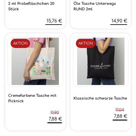
2 ml Probefläschchen 20
Öle Tasche Unterwegs
Stück
RUND 2ml
15,76 €
14,90 €
AKTION
AKTION
Cremefarbene Tasche mit
Klassische schwarze Tasche
Picknick
11.04
11.90
7,88 €
7,88 €