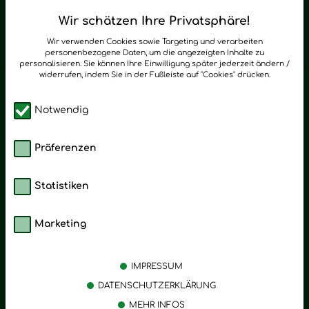
Regelmäßig neue Tipps und Neuigkeiten zu Young Living
Wir schätzen Ihre Privatsphäre!
zum Newsletter anmelden
Wir verwenden Cookies sowie Targeting und verarbeiten
personenbezogene Daten, um die angezeigten Inhalte zu
personalisieren. Sie können Ihre Einwilligung später jederzeit ändern /
widerrufen, indem Sie in der Fußleiste auf "Cookies" drücken.
Notwendig
Präferenzen
Statistiken
Marketing
Kategorien
Emotionen
Körperpflege
Stress
IMPRESSUM
Öle
Entspannung
DATENSCHUTZERKLÄRUNG
MEHR INFOS
Vitalstoffe
Trauer