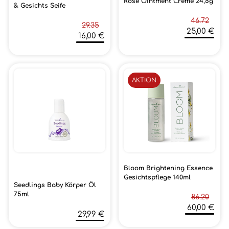
Rose Ointment Creme 24,5g
& Gesichts Seife
46.72
29.35
25,00 €
16,00 €
AKTION
Bloom Brightening Essence
Gesichtspflege 140ml
Seedlings Baby Körper Öl
75ml
86.20
60,00 €
29,99 €