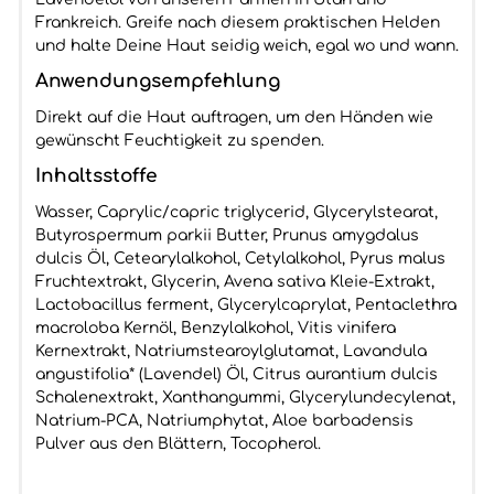
Frankreich. Greife nach diesem praktischen Helden
und halte Deine Haut seidig weich, egal wo und wann.
Anwendungsempfehlung
Direkt auf die Haut auftragen, um den Händen wie
gewünscht Feuchtigkeit zu spenden.
Inhaltsstoffe
Wasser, Caprylic/capric triglycerid, Glycerylstearat,
Butyrospermum parkii Butter, Prunus amygdalus
dulcis Öl, Cetearylalkohol, Cetylalkohol, Pyrus malus
Fruchtextrakt, Glycerin, Avena sativa Kleie-Extrakt,
Lactobacillus ferment, Glycerylcaprylat, Pentaclethra
macroloba Kernöl, Benzylalkohol, Vitis vinifera
Kernextrakt, Natriumstearoylglutamat, Lavandula
angustifolia* (Lavendel) Öl, Citrus aurantium dulcis
Schalenextrakt, Xanthangummi, Glycerylundecylenat,
Natrium-PCA, Natriumphytat, Aloe barbadensis
Pulver aus den Blättern, Tocopherol.