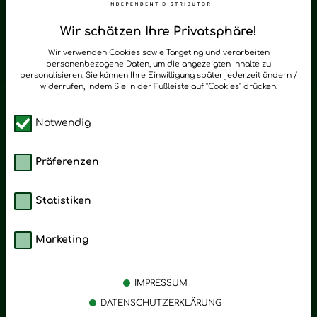
Regelmäßig neue Tipps und Neuigkeiten zu Young Living
Wir schätzen Ihre Privatsphäre!
zum Newsletter anmelden
Wir verwenden Cookies sowie Targeting und verarbeiten
personenbezogene Daten, um die angezeigten Inhalte zu
personalisieren. Sie können Ihre Einwilligung später jederzeit ändern /
widerrufen, indem Sie in der Fußleiste auf "Cookies" drücken.
Notwendig
Präferenzen
Statistiken
Marketing
Kategorien
Emotionen
Körperpflege
Stress
IMPRESSUM
Öle
Entspannung
DATENSCHUTZERKLÄRUNG