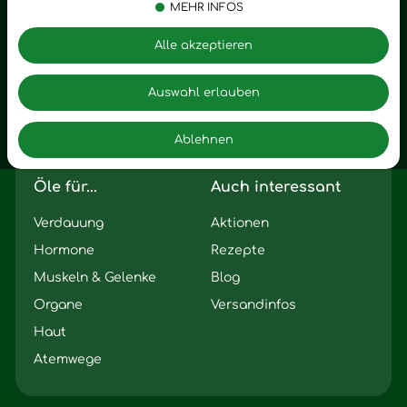
MEHR INFOS
Vitalstoffe
Trauer
Zubehör
Angst
Alle akzeptieren
Zuhause
Romantik
Motivation
Auswahl erlauben
Innere Leere
Ablehnen
Seelischer Schlag
Öle für...
Auch interessant
Verdauung
Aktionen
Hormone
Rezepte
Muskeln & Gelenke
Blog
Organe
Versandinfos
Haut
Atemwege