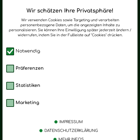
Regelmäßig neue Tipps und Neuigkeiten zu Young Living
Wir schätzen Ihre Privatsphäre!
zum Newsletter anmelden
Wir verwenden Cookies sowie Targeting und verarbeiten
personenbezogene Daten, um die angezeigten Inhalte zu
personalisieren. Sie können Ihre Einwilligung später jederzeit ändern /
widerrufen, indem Sie in der Fußleiste auf "Cookies" drücken.
Notwendig
Präferenzen
Statistiken
Marketing
Kategorien
Emotionen
Körperpflege
Stress
IMPRESSUM
Öle
Entspannung
DATENSCHUTZERKLÄRUNG
MEHR INFOS
Vitalstoffe
Trauer