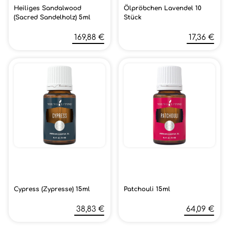
Heiliges Sandalwood
Ölpröbchen Lavendel 10
(Sacred Sandelholz) 5ml
Stück
169,88 €
17,36 €
Cypress (Zypresse) 15ml
Patchouli 15ml
38,83 €
64,09 €