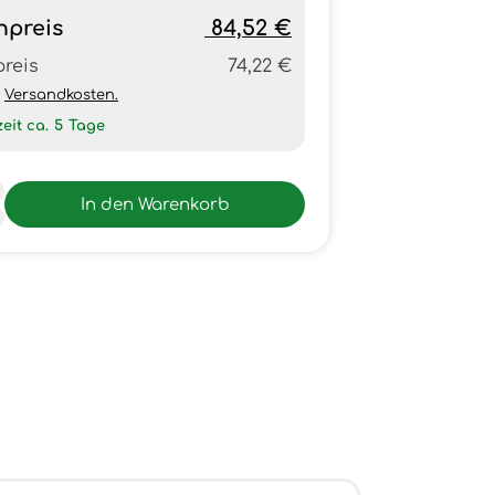
npreis
84,52 €
preis
74,22 €
h
Versandkosten.
zeit ca.
5
Tage