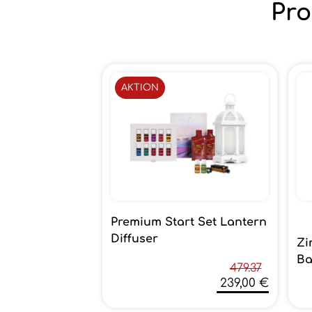
Pro
AKTION
Premium Start Set Lantern
Diffuser
Zi
Ba
479.37
239,00 €