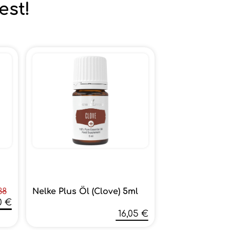
est!
Nelke Plus Öl (Clove) 5ml
38
0 €
16,05 €