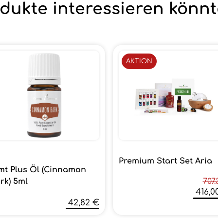
dukte interessieren könnt
AKTION
Premium Start Set Aria
mt Plus Öl (Cinnamon
rk) 5ml
707.
416,0
42,82 €