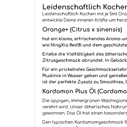
Leidenschaftlich Kochen
Leidenschaftlich Kochen mit je 5ml Or
entwickle Deine inneren Kräfte um herz
Orange+ (Citrus x sinensis)
hat ein klares, erfrischendes Aroma u
wie NingXia Red® und dem geschützte
Erlebe die Vielfältigkeit des ätheris
Zitrusgeschmack abrundet. In Gebäck u
Für ein prickelndes Geschmackserlebn
Pluslinie in Wasser geben und genieß
ist der perfekte Zusatz zu Smoothies,
Kardamon Plus Öl (Cardamo
Die üppigen, immergrünen Waldregione
verehrt wird. Unser ätherisches Nahr
gewonnen. Das Öl hat einen besonders 
Den typischen Kardamomgeschmack find