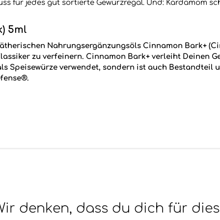
uss für jedes gut sortierte Gewürzregal. Und: Kardamom s
) 5ml
es ätherischen Nahrungsergänzungsöls Cinnamon Bark+ (C
 Klassiker zu verfeinern. Cinnamon Bark+ verleiht Deinen
 als Speisewürze verwendet, sondern ist auch Bestandteil
fense®.
ir denken, dass du dich für die