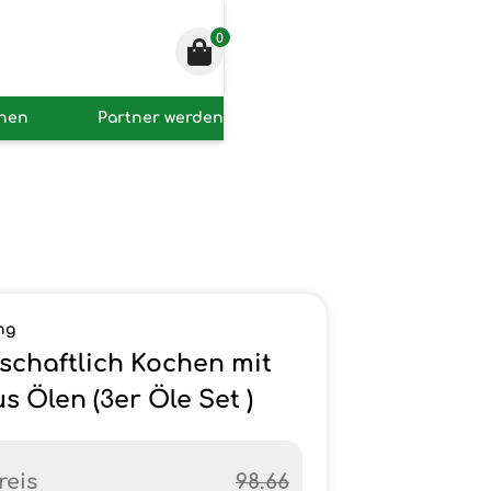
0
onen
Partner werden
ng
schaftlich Kochen mit
s Ölen (3er Öle Set )
reis
98.66