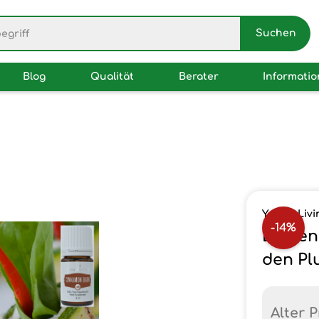
Blog
Qualität
Berater
Informati
Young Livi
-14%
Leiden
den Plu
Alter P