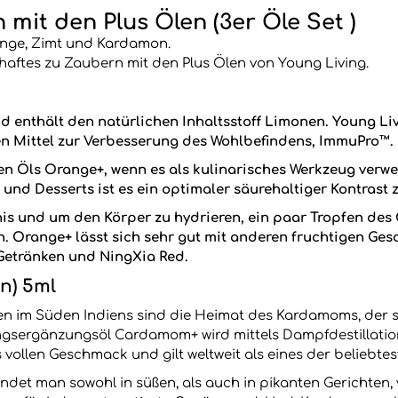
 mit den Plus Ölen (3er Öle Set )
ange, Zimt und Kardamon.
haftes zu Zaubern mit den Plus Ölen von Young Living.
nd enthält den natürlichen Inhaltsstoff Limonen. Young Li
n Mittel zur Verbesserung des Wohlbefindens, ImmuPro™.
chen Öls Orange+, wenn es als kulinarisches Werkzeug verw
nd Desserts ist es ein optimaler säurehaltiger Kontrast z
is und um den Körper zu hydrieren, ein paar Tropfen des
en. Orange+ lässt sich sehr gut mit anderen fruchtigen 
 Getränken und NingXia Red.
n) 5ml
n im Süden Indiens sind die Heimat des Kardamoms, der sc
ungsergänzungsöl Cardamom+ wird mittels Dampfdestillati
vollen Geschmack und gilt weltweit als eines der beliebt
et man sowohl in süßen, als auch in pikanten Gerichten,