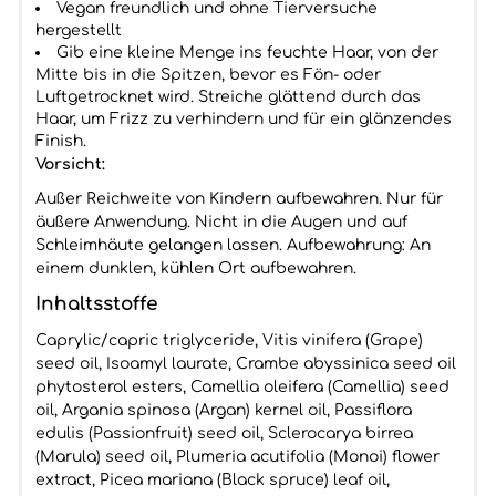
Vegan freundlich und ohne Tierversuche
hergestellt
Gib eine kleine Menge ins feuchte Haar, von der
Mitte bis in die Spitzen, bevor es Fön- oder
Luftgetrocknet wird. Streiche glättend durch das
Haar, um Frizz zu verhindern und für ein glänzendes
Finish.
Vorsicht:
Außer Reichweite von Kindern aufbewahren. Nur für
äußere Anwendung. Nicht in die Augen und auf
Schleimhäute gelangen lassen. Aufbewahrung: An
einem dunklen, kühlen Ort aufbewahren.
Inhaltsstoffe
Caprylic/capric triglyceride, Vitis vinifera (Grape)
seed oil, Isoamyl laurate, Crambe abyssinica seed oil
phytosterol esters, Camellia oleifera (Camellia) seed
oil, Argania spinosa (Argan) kernel oil, Passiflora
edulis (Passionfruit) seed oil, Sclerocarya birrea
(Marula) seed oil, Plumeria acutifolia (Monoi) flower
extract, Picea mariana (Black spruce) leaf oil,