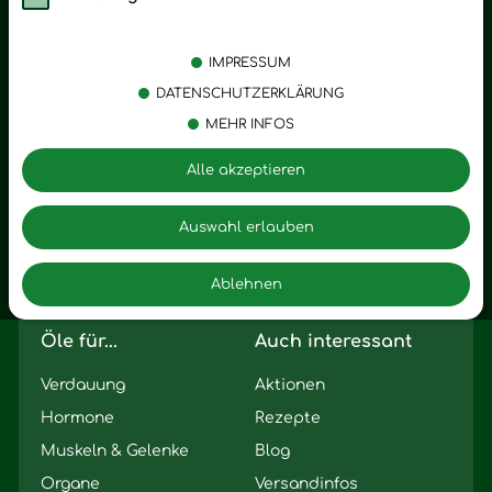
Kategorien
Emotionen
Körperpflege
Stress
IMPRESSUM
Öle
Entspannung
DATENSCHUTZERKLÄRUNG
MEHR INFOS
Vitalstoffe
Trauer
Zubehör
Angst
Alle akzeptieren
Zuhause
Romantik
Motivation
Auswahl erlauben
Innere Leere
Ablehnen
Seelischer Schlag
Öle für...
Auch interessant
Verdauung
Aktionen
Hormone
Rezepte
Muskeln & Gelenke
Blog
Organe
Versandinfos