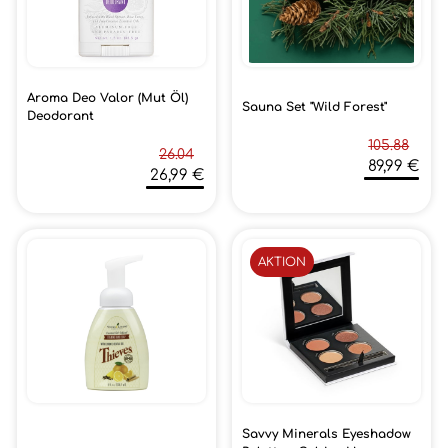
Aroma Deo Valor (Mut Öl)
Sauna Set "Wild Forest"
Deodorant
105.88
26.04
89,99 €
26,99 €
AKTION
Savvy Minerals Eyeshadow