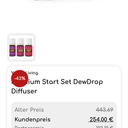
Young Living
-43%
Premium Start Set DewDrop
Diffuser
Alter Preis
443.69
Kundenpreis
254,00 €