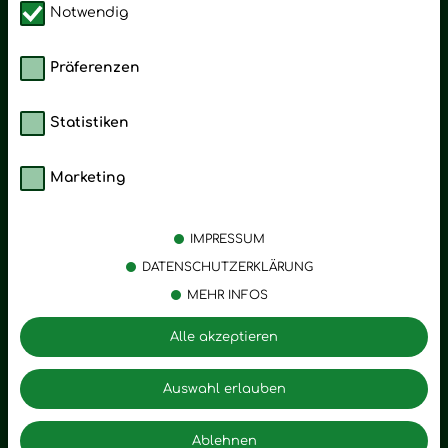
Notwendig
Präferenzen
Statistiken
Marketing
Kategorien
Emotionen
Körperpflege
Stress
IMPRESSUM
Öle
Entspannung
DATENSCHUTZERKLÄRUNG
MEHR INFOS
Vitalstoffe
Trauer
Zubehör
Angst
Alle akzeptieren
Zuhause
Romantik
Motivation
Auswahl erlauben
Innere Leere
Ablehnen
Seelischer Schlag