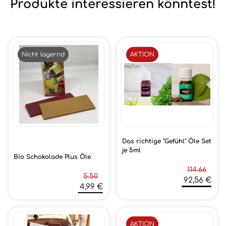
Produkte interessieren könntest!
Nicht lagernd
AKTION
Das richtige "Gefühl" Öle Set
je 5ml
Bio Schokolade Plus Öle
114.66
5.50
92,56 €
4,99 €
AKTION