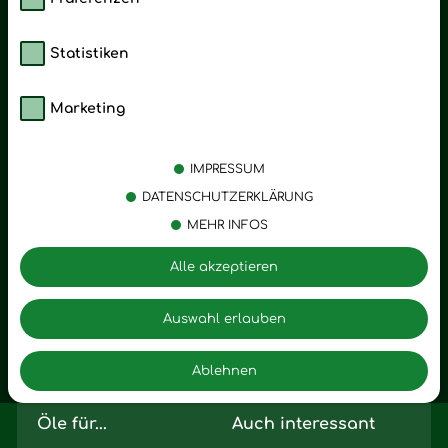
Statistiken
Marketing
Kategorien
Emotionen
Körperpflege
Stress
IMPRESSUM
Öle
Entspannung
DATENSCHUTZERKLÄRUNG
MEHR INFOS
Vitalstoffe
Trauer
Zubehör
Angst
Alle akzeptieren
Zuhause
Romantik
Motivation
Auswahl erlauben
Innere Leere
Ablehnen
Seelischer Schlag
Öle für...
Auch interessant