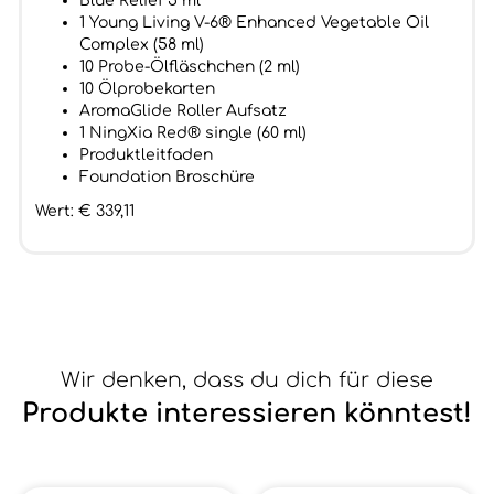
Blue Relief 5 ml
1 Young Living V-6® Enhanced Vegetable Oil
Complex (58 ml)
10 Probe-Ölfläschchen (2 ml)
10 Ölprobekarten
AromaGlide Roller Aufsatz
1 NingXia Red® single (60 ml)
Produktleitfaden
Foundation Broschüre
Wert: € 339,11
Wir denken, dass du dich für diese
Produkte interessieren könntest!