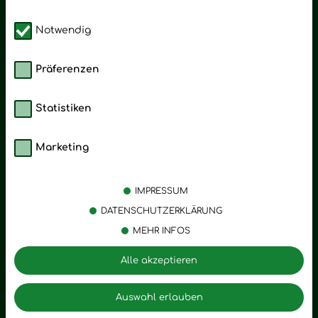
Notwendig
Präferenzen
Statistiken
Marketing
Kategorien
Emotionen
Körperpflege
Stress
IMPRESSUM
Öle
Entspannung
DATENSCHUTZERKLÄRUNG
MEHR INFOS
Vitalstoffe
Trauer
Zubehör
Angst
Alle akzeptieren
Zuhause
Romantik
Motivation
Auswahl erlauben
Innere Leere