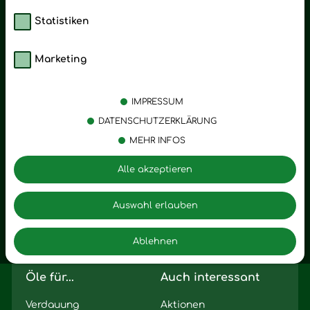
Statistiken
Marketing
Kategorien
Emotionen
Körperpflege
Stress
IMPRESSUM
Öle
Entspannung
DATENSCHUTZERKLÄRUNG
MEHR INFOS
Vitalstoffe
Trauer
Zubehör
Angst
Alle akzeptieren
Zuhause
Romantik
Motivation
Auswahl erlauben
Innere Leere
Ablehnen
Seelischer Schlag
Öle für...
Auch interessant
Verdauung
Aktionen