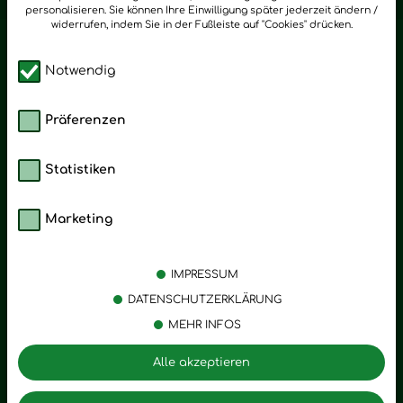
personalisieren. Sie können Ihre Einwilligung später jederzeit ändern /
widerrufen, indem Sie in der Fußleiste auf "Cookies" drücken.
Notwendig
Präferenzen
Statistiken
Marketing
Kategorien
Emotionen
Körperpflege
Stress
IMPRESSUM
Öle
Entspannung
DATENSCHUTZERKLÄRUNG
MEHR INFOS
Vitalstoffe
Trauer
Zubehör
Angst
Alle akzeptieren
Zuhause
Romantik