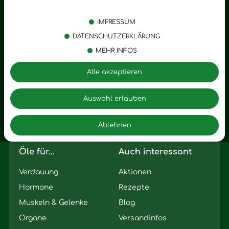
Kategorien
Emotionen
Körperpflege
Stress
IMPRESSUM
Öle
Entspannung
DATENSCHUTZERKLÄRUNG
MEHR INFOS
Vitalstoffe
Trauer
Zubehör
Angst
Alle akzeptieren
Zuhause
Romantik
Motivation
Auswahl erlauben
Innere Leere
Ablehnen
Seelischer Schlag
Öle für...
Auch interessant
Verdauung
Aktionen
Hormone
Rezepte
Muskeln & Gelenke
Blog
Organe
Versandinfos