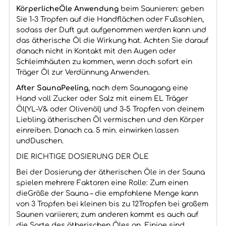
KörperlicheÖle Anwendung
beim Saunieren: geben
Sie 1-3 Tropfen auf die Handflächen oder Fußsohlen,
sodass der Duft gut aufgenommen werden kann und
das ätherische Öl die Wirkung hat. Achten Sie darauf
danach nicht in Kontakt mit den Augen oder
Schleimhäuten zu kommen, wenn doch sofort ein
Träger Öl zur Verdünnung Anwenden.
After SaunaPeeling
, nach dem Saunagang eine
Hand voll Zucker oder Salz mit einem EL Träger
Öl(YL-V& oder Olivenöl) und 3-5 Tropfen von deinem
Liebling ätherischen Öl vermischen und den Körper
einreiben. Danach ca. 5 min. einwirken lassen
undDuschen.
DIE RICHTIGE DOSIERUNG DER ÖLE
Bei der Dosierung der ätherischen Öle in der Sauna
spielen mehrere Faktoren eine Rolle: Zum einen
dieGröße der Sauna – die empfohlene Menge kann
von 3 Tropfen bei kleinen bis zu 12Tropfen bei großem
Saunen variieren; zum anderen kommt es auch auf
die Sorte des ätherischen Öles an. Einige sind