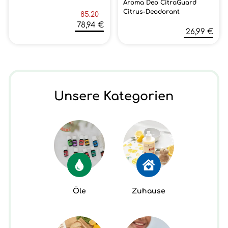
Aroma Deo CitraGuard
Citrus-Deodorant
85.20
78,94 €
26,99 €
Unsere Kategorien
Öle
Zuhause