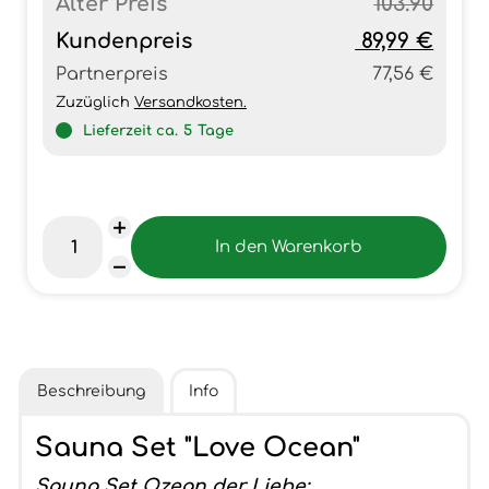
Alter Preis
103.90
Kundenpreis
89,99 €
Partnerpreis
77,56 €
Zuzüglich
Versandkosten.
Lieferzeit ca.
5
Tage
Beschreibung
Info
Sauna Set "Love Ocean"
Sauna Set Ozean der Liebe: