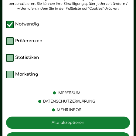
personalisieren. Sie können Ihre Einwilligung später jederzeit ändern /
widerrufen, indem Sie in der Fußleiste auf "Cookies" drücken.
Notwendig
Präferenzen
Statistiken
Marketing
Kategorien
Emotionen
Körperpflege
Stress
IMPRESSUM
Öle
Entspannung
DATENSCHUTZERKLÄRUNG
MEHR INFOS
Vitalstoffe
Trauer
Zubehör
Angst
Alle akzeptieren
Zuhause
Romantik