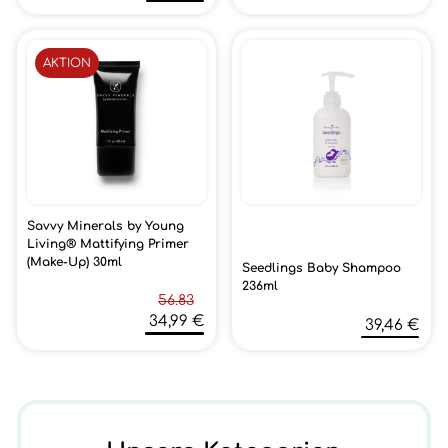
AKTION
Savvy Minerals by Young
Living® Mattifying Primer
(Make-Up) 30ml
Seedlings Baby Shampoo
236ml
56.83
34,99 €
39,46 €