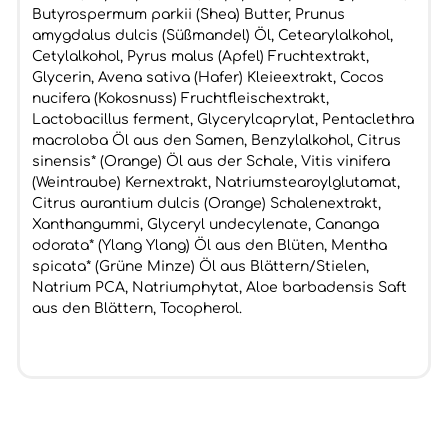
Butyrospermum parkii (Shea) Butter, Prunus
amygdalus dulcis (Süßmandel) Öl, Cetearylalkohol,
Cetylalkohol, Pyrus malus (Apfel) Fruchtextrakt,
Glycerin, Avena sativa (Hafer) Kleieextrakt, Cocos
nucifera (Kokosnuss) Fruchtfleischextrakt,
Lactobacillus ferment, Glycerylcaprylat, Pentaclethra
macroloba Öl aus den Samen, Benzylalkohol, Citrus
sinensis* (Orange) Öl aus der Schale, Vitis vinifera
(Weintraube) Kernextrakt, Natriumstearoylglutamat,
Citrus aurantium dulcis (Orange) Schalenextrakt,
Xanthangummi, Glyceryl undecylenate, Cananga
odorata* (Ylang Ylang) Öl aus den Blüten, Mentha
spicata* (Grüne Minze) Öl aus Blättern/Stielen,
Natrium PCA, Natriumphytat, Aloe barbadensis Saft
aus den Blättern, Tocopherol.