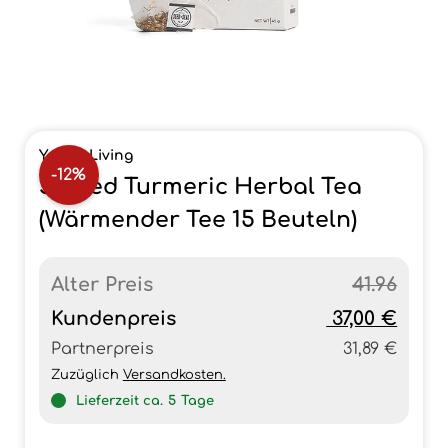
Young Living
-12%
Spiced Turmeric Herbal Tea
(Wärmender Tee 15 Beuteln)
Alter Preis
41.96
Kundenpreis
37,00 €
Partnerpreis
31,89 €
Zuzüglich
Versandkosten.
Lieferzeit ca.
5
Tage