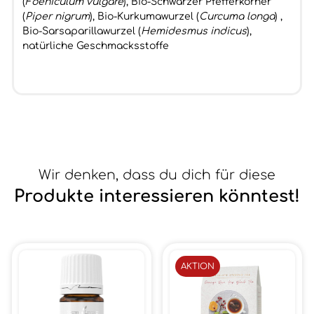
(
Foeniculum vulgare
), Bio-Schwarzer Pfefferkörner
(
Piper nigrum
), Bio-Kurkumawurzel (
Curcuma longa
) ,
Bio-Sarsaparillawurzel (
Hemidesmus indicus
),
natürliche Geschmacksstoffe
Wir denken, dass du dich für diese
Produkte interessieren könntest!
AKTION