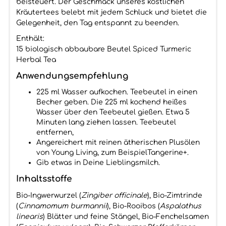
beisteuert. Der Geschmack unseres köstlichen
Kräutertees belebt mit jedem Schluck und bietet die
Gelegenheit, den Tag entspannt zu beenden.
Enthält:
15 biologisch abbaubare Beutel Spiced Turmeric
Herbal Tea
Anwendungsempfehlung
225 ml Wasser aufkochen. Teebeutel in einen
Becher geben. Die 225 ml kochend heißes
Wasser über den Teebeutel gießen. Etwa 5
Minuten lang ziehen lassen. Teebeutel
entfernen,
Angereichert mit reinen ätherischen Plusölen
von Young Living, zum BeispielTangerine+.
Gib etwas in Deine Lieblingsmilch.
Inhaltsstoffe
Bio-Ingwerwurzel (
Zingiber officinale
), Bio-Zimtrinde
(
Cinnamomum burmannii
), Bio-Rooibos (
Aspalathus
linearis
) Blätter und feine Stängel, Bio-Fenchelsamen