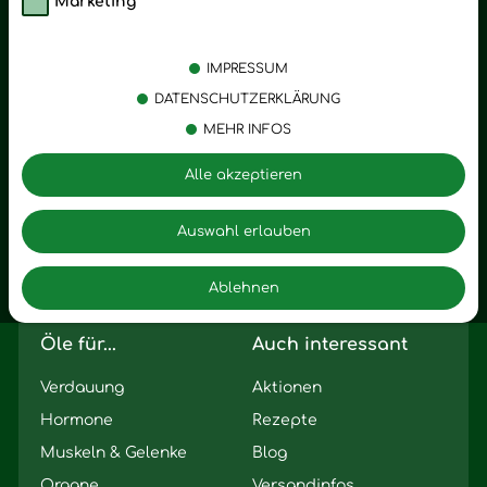
Marketing
Kategorien
Emotionen
Körperpflege
Stress
IMPRESSUM
Öle
Entspannung
DATENSCHUTZERKLÄRUNG
MEHR INFOS
Vitalstoffe
Trauer
Zubehör
Angst
Alle akzeptieren
Zuhause
Romantik
Motivation
Auswahl erlauben
Innere Leere
Ablehnen
Seelischer Schlag
Öle für...
Auch interessant
Verdauung
Aktionen
Hormone
Rezepte
Muskeln & Gelenke
Blog
Organe
Versandinfos