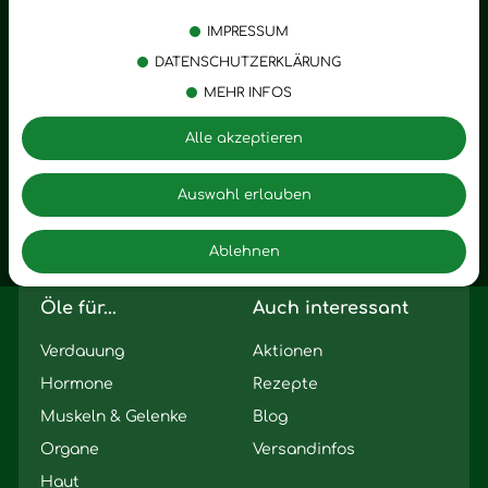
Körperpflege
Stress
IMPRESSUM
Öle
Entspannung
DATENSCHUTZERKLÄRUNG
MEHR INFOS
Vitalstoffe
Trauer
Zubehör
Angst
Alle akzeptieren
Zuhause
Romantik
Motivation
Auswahl erlauben
Innere Leere
Ablehnen
Seelischer Schlag
Öle für...
Auch interessant
Verdauung
Aktionen
Hormone
Rezepte
Muskeln & Gelenke
Blog
Organe
Versandinfos
Haut