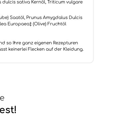
dulcis sativa Kernöl, Triticum vulgare
aube) Saatöl, Prunus Amygdalus Dulcis
lea Europaea‡ (Olive) Fruchtöl
und so Ihre ganz eigenen Rezepturen
sst keinerlei Flecken auf der Kleidung.
se
est!