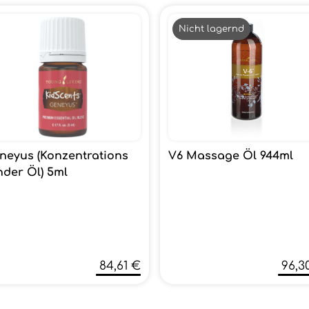
Nicht lagernd
neyus (Konzentrations
V6 Massage Öl 944ml
nder Öl) 5ml
84,61 €
96,3