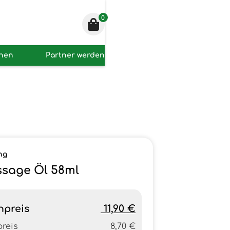
0
onen
Partner werden
ng
sage Öl 58ml
npreis
11,90 €
preis
8,70 €