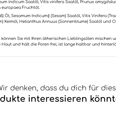
m indicum Saatöl, Vitis vinifera Saatöl, Prunus amygdalus 
a europaea Fruchtöl.
ß) Öl, Sesamum Indicum‡ (Sesam) Saatöl, Vitis Vinifera (Tr
zen) Keimöl, Helianthus Annuus (Sonnenblume) Saatöl und O
 können Sie mit Ihren ätherischen Lieblingsölen mischen 
Haut und hält die Poren frei, ist lange haltbar und hinterlä
ir denken, dass du dich für die
dukte interessieren könnt