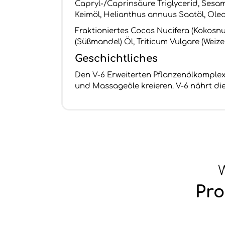
Capryl-/Caprinsäure Triglycerid, Sesamu
Keimöl, Helianthus annuus Saatöl, Ole
Fraktioniertes Cocos Nucifera (Kokosnu
(Süßmandel) Öl, Triticum Vulgare (Wei
Geschichtliches
Den V-6 Erweiterten Pflanzenölkomplex
und Massageöle kreieren. V-6 nährt die 
W
Pro