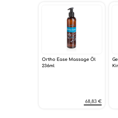
Ortho Ease Massage Öl
Ge
236ml
Ki
68,83 €