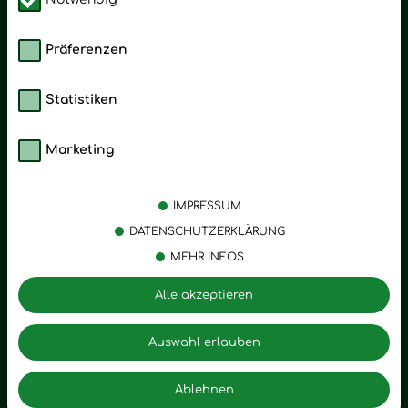
Präferenzen
Statistiken
Marketing
Kategorien
Emotionen
Körperpflege
Stress
IMPRESSUM
Öle
Entspannung
DATENSCHUTZERKLÄRUNG
MEHR INFOS
Vitalstoffe
Trauer
Zubehör
Angst
Alle akzeptieren
Zuhause
Romantik
Motivation
Auswahl erlauben
Innere Leere
Ablehnen
Seelischer Schlag