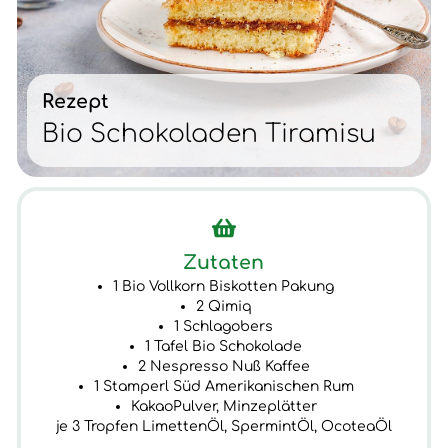
Rezept
Bio Schokoladen Tiramisu
Zutaten
1 Bio Vollkorn Biskotten Pakung
2 Qimiq
1 Schlagobers
1 Tafel Bio Schokolade
2 Nespresso Nuß Kaffee
1 Stamperl Süd Amerikanischen Rum
KakaoPulver, Minzeplätter
je 3 Tropfen LimettenÖl, SpermintÖl, OcoteaÖl