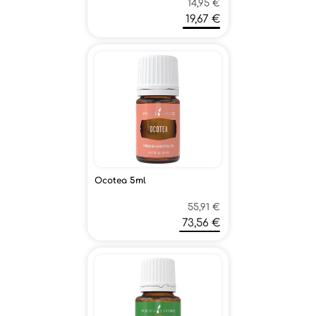
14,95 €
19,67 €
Ocotea 5ml
55,91 €
73,56 €