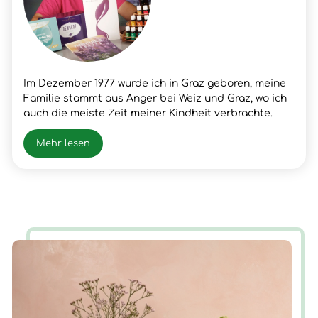
Im Dezember 1977 wurde ich in Graz geboren, meine
Familie stammt aus Anger bei Weiz und Graz, wo ich
auch die meiste Zeit meiner Kindheit verbrachte.
Nach meinem Schulabschluss lernte ich den Beruf
meines Vaters, Fleischer, wo ich dann auch die
Mehr lesen
Gesellen- und Meister Prüfung positiv absolvierte.
Nach vielen beruflichen Erfolgen und Erfahrungen
hatte ich im Frühjahr 2003 einen Snowboardunfall mit
der folge Querschnittlähmung/Rollstuhl, der mir
neue Chancen und Erfahrungen für mein Leben
brachte. Nun ist die Zeit gekommen, wieder AUF ZU
STEHEN.