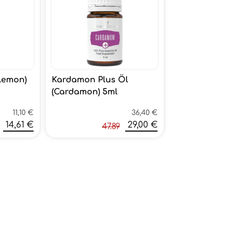
(Lemon)
Kardamon Plus Öl
(Cardamon) 5ml
11,10 €
36,40 €
14,61 €
29,00 €
47.89