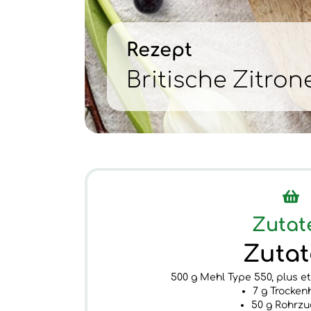
Rezept
Britische Zitro
Zutat
Zuta
500 g Mehl Type 550, plus 
7 g Trocken
50 g Rohrzu