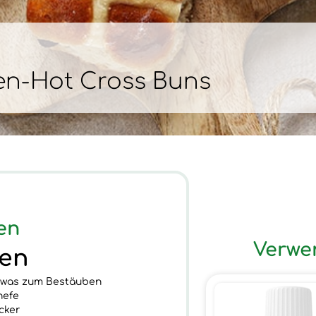
nen-Hot Cross Buns
en
Verwe
ten
etwas zum Bestäuben
hefe
cker