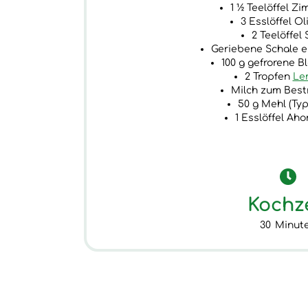
1 ½ Teelöffel Zi
3 Esslöffel Ol
2 Teelöffel 
Geriebene Schale e
100 g gefrorene 
2 Tropfen
Le
Milch zum Best
50 g Mehl (Ty
1 Esslöffel Aho
Kochz
30
Minut