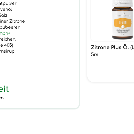
mtpulver
ivenöl
Salz
iner Zitrone
Blaubeeren
mon+
reichen.
pe 405)
Zitrone Plus Öl 
rnsirup
5ml
eit
en