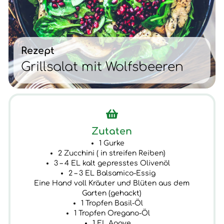
Rezept
Grillsalat mit Wolfsbeeren
Zutaten
1 Gurke
2 Zucchini ( in streifen Reiben)
3 – 4 EL kalt gepresstes Olivenöl
2 – 3 EL Balsamico-Essig
Eine Hand voll Kräuter und Blüten aus dem
Garten (gehackt)
1 Tropfen Basil-Öl
1 Tropfen Oregano-Öl
1 EL Agave