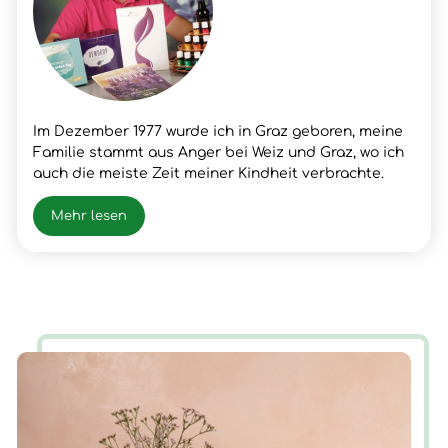
Im Dezember 1977 wurde ich in Graz geboren, meine
Familie stammt aus Anger bei Weiz und Graz, wo ich
auch die meiste Zeit meiner Kindheit verbrachte.
Nach meinem Schulabschluss lernte ich den Beruf
meines Vaters, Fleischer, wo ich dann auch die
Mehr lesen
Gesellen- und Meister Prüfung positiv absolvierte.
Nach vielen beruflichen Erfolgen und Erfahrungen
hatte ich im Frühjahr 2003 einen Snowboardunfall mit
der folge Querschnittlähmung/Rollstuhl, der mir
neue Chancen und Erfahrungen für mein Leben
brachte. Nun ist die Zeit gekommen, wieder AUF ZU
STEHEN.