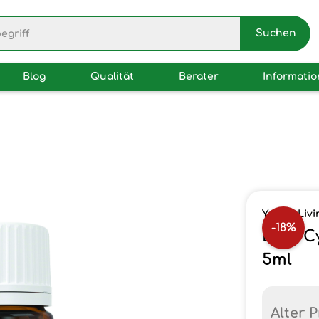
Blog
Qualität
Berater
Informati
Young Livi
-18%
Blue C
5ml
Alter P