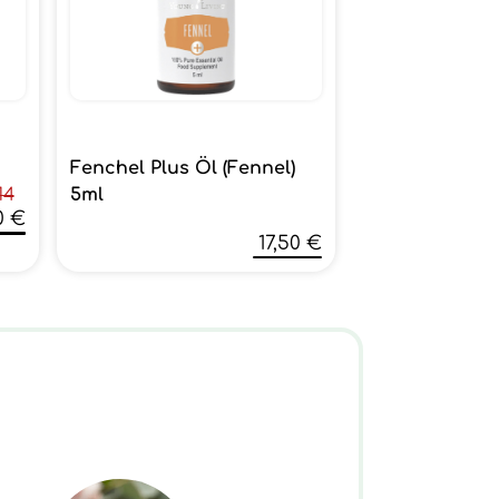
Fenchel Plus Öl (Fennel)
5ml
14
0 €
17,50 €