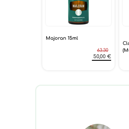
Majoran 15ml
Cl
(M
63.30
50,00 €