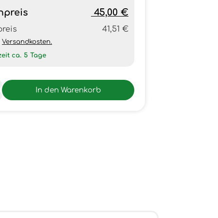
npreis
45,00 €
preis
41,51 €
h
Versandkosten.
zeit ca.
5
Tage