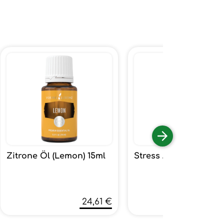
Zitrone Öl (Lemon) 15ml
Stress Away 15ml
24,61 €
60,