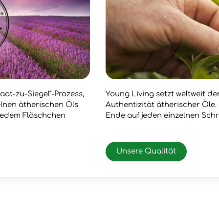
aat-zu-Siegel“-Prozess,
Young Living setzt weltweit d
zelnen ätherischen Öls
Authentizität ätherischer Öle
 jedem Fläschchen
Ende auf jeden einzelnen Schr
Unsere Qualität