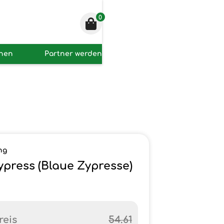
0
onen
Partner werden
ng
ypress (Blaue Zypresse)
reis
54.61