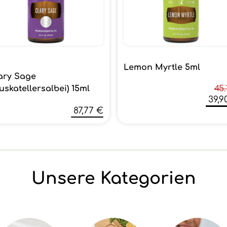
Lemon Myrtle 5ml
ary Sage
uskatellersalbei) 15ml
45.
39,9
87,77 €
Unsere Kategorien