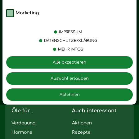
Marketing
Kategorien
Emotionen
Körperpflege
Stress
IMPRESSUM
Öle
Entspannung
DATENSCHUTZERKLÄRUNG
MEHR INFOS
Vitalstoffe
Trauer
Zubehör
Angst
Alle akzeptieren
Zuhause
Romantik
Motivation
Auswahl erlauben
Innere Leere
Ablehnen
Seelischer Schlag
Öle für...
Auch interessant
Verdauung
Aktionen
Hormone
Rezepte