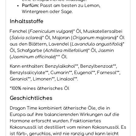
Parfüm:
Passt am besten zu Lemon,
Wintergreen oder Sage.
Inhaltsstoffe
Fenchel (
Foeniculum vulgare
)* Öl, Muskatellersalbei
(
Salvia sclarea
)* Öl, Majoran (
Origanum majorana
)* Öl
aus den Blättern, Lavendel (
Lavandula angustifolia
)*
Öl, Schafgarbe (
Achillea millefolium
)* Öl, Jasmin
(
Jasminum officinale
)^^ Öl.
Kann enthalten: Benzylalkohol**, Benzylbenzoat**,
Benzylsalicylate**, Cumarin**, Eugenol**, Farnesol**,
Geraniol**, Limonen**, Linalool**.
*100% reines ätherisches Öl
Geschichtliches
Dragon Time kombiniert ätherische Öle, die in
Europa auf ihre balancierenden Wirkungen auf die
Hormone erforscht wurden. Fraktioniertes
Kokosnussöl ist destilliert vom reinen Kokosnussöl. Es
ist färb-, geruchlos, wird nie ranzig und kann leicht