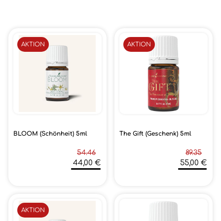
AKTION
AKTION
BLOOM (Schönheit) 5ml
The Gift (Geschenk) 5ml
54.46
89.35
44,00 €
55,00 €
AKTION