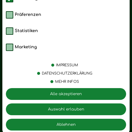
Präferenzen
Statistiken
Marketing
Kategorien
Emotionen
Körperpflege
Stress
IMPRESSUM
Öle
Entspannung
DATENSCHUTZERKLÄRUNG
MEHR INFOS
Vitalstoffe
Trauer
Zubehör
Angst
Alle akzeptieren
Zuhause
Romantik
Motivation
Auswahl erlauben
Innere Leere
Ablehnen
Seelischer Schlag