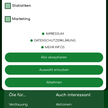
Statistiken
Marketing
Kategorien
Emotionen
Körperpflege
Stress
IMPRESSUM
Öle
Entspannung
DATENSCHUTZERKLÄRUNG
MEHR INFOS
Vitalstoffe
Trauer
Zubehör
Angst
Alle akzeptieren
Zuhause
Romantik
Motivation
Auswahl erlauben
Innere Leere
Ablehnen
Seelischer Schlag
Öle für...
Auch interessant
Verdauung
Aktionen