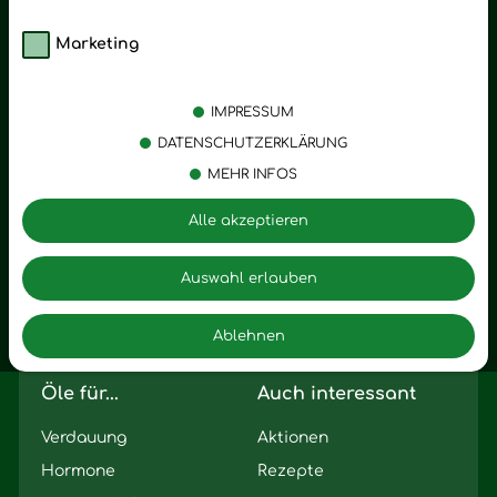
Marketing
Kategorien
Emotionen
Körperpflege
Stress
IMPRESSUM
Öle
Entspannung
DATENSCHUTZERKLÄRUNG
MEHR INFOS
Vitalstoffe
Trauer
Zubehör
Angst
Alle akzeptieren
Zuhause
Romantik
Motivation
Auswahl erlauben
Innere Leere
Ablehnen
Seelischer Schlag
Öle für...
Auch interessant
Verdauung
Aktionen
Hormone
Rezepte