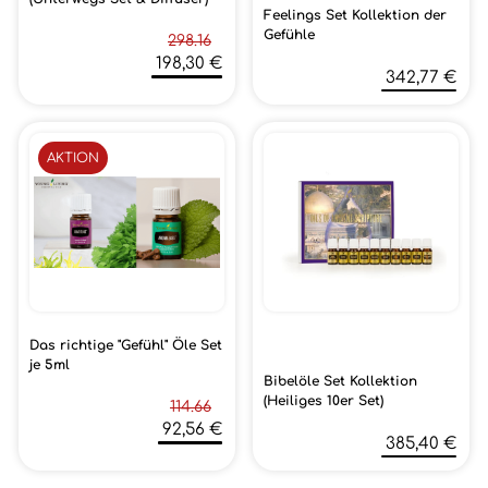
Feelings Set Kollektion der
Gefühle
298.16
198,30 €
342,77 €
AKTION
Das richtige "Gefühl" Öle Set
je 5ml
Bibelöle Set Kollektion
(Heiliges 10er Set)
114.66
92,56 €
385,40 €