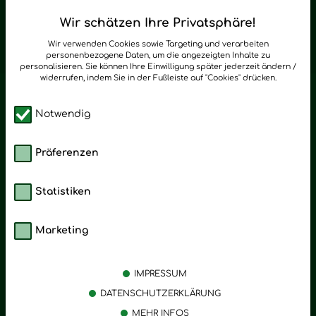
Regelmäßig neue Tipps und Neuigkeiten zu Young Living
Wir schätzen Ihre Privatsphäre!
zum Newsletter anmelden
Wir verwenden Cookies sowie Targeting und verarbeiten
personenbezogene Daten, um die angezeigten Inhalte zu
personalisieren. Sie können Ihre Einwilligung später jederzeit ändern /
widerrufen, indem Sie in der Fußleiste auf "Cookies" drücken.
Notwendig
Präferenzen
Statistiken
Marketing
Kategorien
Emotionen
Körperpflege
Stress
IMPRESSUM
Öle
Entspannung
DATENSCHUTZERKLÄRUNG
MEHR INFOS
Vitalstoffe
Trauer