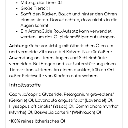
Mittelgroße Tiere: 3:1
Große Tiere: 1:1
Sanft den Rücken, Bauch und hinter den Ohren
einmassieren. Darauf achten, dass nichts in die
Augen kommt.
Ein AromaGlide Roll-Aufsatz kann verwendet
werden, um das Öl gleichmäßiger aufzutragen
Achtung:
Gehe vorsichtig mit ätherischen Ölen um
und vermeide Zitrusöle bei Katzen. Nur für äußere
Anwendung an Tieren, Augen und Schleimhäute
vermeiden. Bei Fragen und zur Unterstützung einen
Tierarzt konsultieren. An einem dunklen, kühlen Ort
außer Reichweite von Kindern aufbewahren.
Inhaltsstoffe
Caprylic/capric Glyzeride, Pelargonium graveolens*
(Geranie) Öl, Lavandula angustifolia* (Lavendel) Öl,
Hyssopus officinalis* (Yssop) Öl, Commiphora myrrha*
(Myrrhe) Öl, Boswellia carterii* (Weihrauch) Öl
*100% reines ätherisches Öl