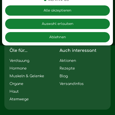
Vitalstoffe
Trauer
Zubehör
Angst
Alle akzeptieren
Zuhause
Romantik
Motivation
Auswahl erlauben
Innere Leere
Ablehnen
Seelischer Schlag
Öle für...
Auch interessant
Verdauung
Aktionen
Hormone
Rezepte
Muskeln & Gelenke
Blog
Organe
Versandinfos
Haut
Atemwege