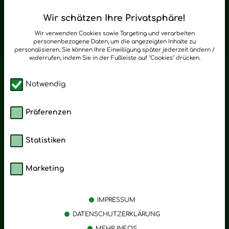
Regelmäßig neue Tipps und Neuigkeiten zu Young Living
Wir schätzen Ihre Privatsphäre!
zum Newsletter anmelden
Wir verwenden Cookies sowie Targeting und verarbeiten
personenbezogene Daten, um die angezeigten Inhalte zu
personalisieren. Sie können Ihre Einwilligung später jederzeit ändern /
widerrufen, indem Sie in der Fußleiste auf "Cookies" drücken.
Notwendig
Präferenzen
Statistiken
Marketing
Kategorien
Emotionen
Körperpflege
Stress
IMPRESSUM
Öle
Entspannung
DATENSCHUTZERKLÄRUNG
MEHR INFOS