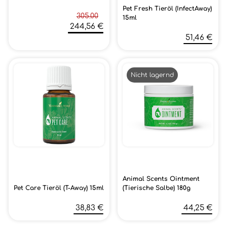
Pet Fresh Tieröl (InfectAway)
305.00
15ml
244,56 €
51,46 €
Nicht lagernd
Animal Scents Ointment
Pet Care Tieröl (T-Away) 15ml
(Tierische Salbe) 180g
38,83 €
44,25 €