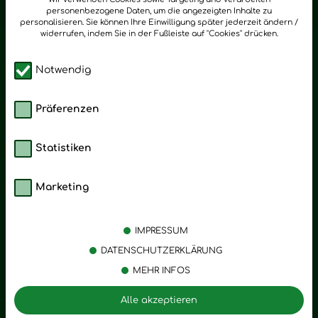
personenbezogene Daten, um die angezeigten Inhalte zu
personalisieren. Sie können Ihre Einwilligung später jederzeit ändern /
widerrufen, indem Sie in der Fußleiste auf "Cookies" drücken.
Notwendig
Präferenzen
Statistiken
Marketing
Kategorien
Emotionen
Körperpflege
Stress
IMPRESSUM
Öle
Entspannung
DATENSCHUTZERKLÄRUNG
MEHR INFOS
Vitalstoffe
Trauer
Zubehör
Angst
Alle akzeptieren
Zuhause
Romantik