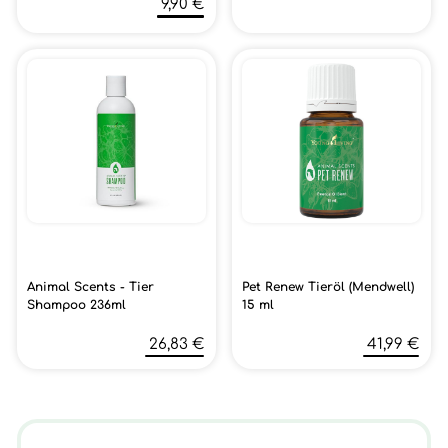
9,90 €
Animal Scents - Tier
Pet Renew Tieröl (Mendwell)
Shampoo 236ml
15 ml
26,83 €
41,99 €