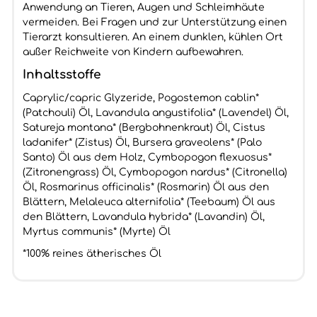
Anwendung an Tieren, Augen und Schleimhäute
vermeiden. Bei Fragen und zur Unterstützung einen
Tierarzt konsultieren. An einem dunklen, kühlen Ort
außer Reichweite von Kindern aufbewahren.
Inhaltsstoffe
Caprylic/capric Glyzeride, Pogostemon cablin*
(Patchouli) Öl, Lavandula angustifolia* (Lavendel) Öl,
Satureja montana* (Bergbohnenkraut) Öl, Cistus
ladanifer* (Zistus) Öl, Bursera graveolens* (Palo
Santo) Öl aus dem Holz, Cymbopogon flexuosus*
(Zitronengrass) Öl, Cymbopogon nardus* (Citronella)
Öl, Rosmarinus officinalis* (Rosmarin) Öl aus den
Blättern, Melaleuca alternifolia* (Teebaum) Öl aus
den Blättern, Lavandula hybrida* (Lavandin) Öl,
Myrtus communis* (Myrte) Öl
*100% reines ätherisches Öl